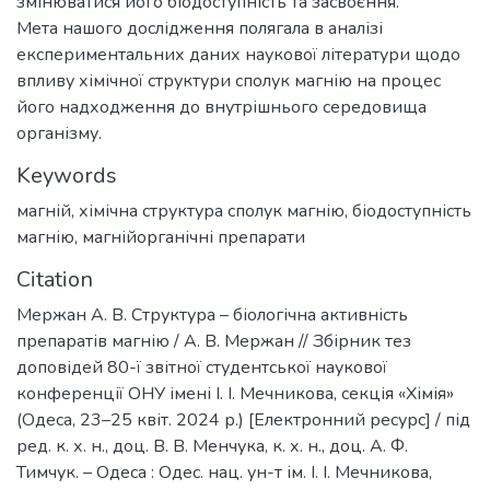
змінюватися його біодоступність та засвоєння.
Мета нашого дослідження полягала в аналізі
експериментальних даних наукової літератури щодо
впливу хімічної структури сполук магнію на процес
його надходження до внутрішнього середовища
організму.
Keywords
магній
,
хімічна структура сполук магнію
,
біодоступність
магнію
,
магнійорганічні препарати
Citation
Мержан А. В. Структура – біологічна активність
препаратів магнію / А. В. Мержан // Збірник тез
доповідей 80-ї звітної студентської наукової
конференції ОНУ імені І. І. Мечникова, секція «Хімія»
(Одеса, 23–25 квіт. 2024 р.) [Електронний ресурс] / під
ред. к. х. н., доц. В. В. Менчука, к. х. н., доц. А. Ф.
Тимчук. – Одеса : Одес. нац. ун-т ім. І. І. Мечникова,