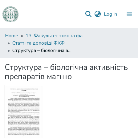
(current)
Log In
Communities
Home
13. Факультет хімії та фармації
&
Статті та доповіді ФХФ
Collections
Структура – біологічна активність препаратів магнію
All of DSpace
Структура – біологічна активність
препаратів магнію
Statistics