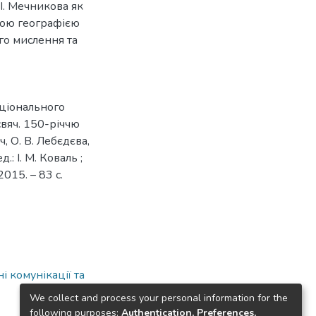
І. Мечникова як
кою географією
ого мислення та
аціонального
свяч. 150-річчю
ч, О. В. Лебєдєва,
.: І. М. Коваль ;
2015. – 83 с.
 комунікації та
We collect and process your personal information for the
following purposes:
Authentication, Preferences,