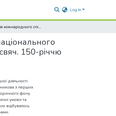
Log In
Історія міжнародного співробітництва Одеського національного університету імені І. І. Мечникова (1865-2015) : присвяч. 150-річчю Одеського нац. ун-ту ім. І.І. Мечникова
національного
исвяч. 150-річчю
ної діяльності
ечникова з перших
сторичного фону
мічні умови та
яких відбувалось
рами.