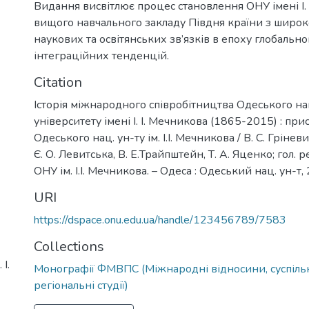
Видання висвітлює процес становлення ОНУ імені І. 
вищого навчального закладу Півдня країни з широ
наукових та освітянських зв’язків в епоху глобальн
інтеграційних тенденцій.
Citation
Історія міжнародного співробітництва Одеського н
університету імені І. І. Мечникова (1865-2015) : при
Одеського нац. ун-ту ім. І.І. Мечникова / В. С. Гріневи
Є. О. Левитська, В. Е.Трайпштейн, Т. А. Яценко; гол. ред
ОНУ ім. І.І. Мечникова. – Одеса : Одеський нац. ун-т, 
URI
https://dspace.onu.edu.ua/handle/123456789/7583
Collections
І.
Монографії ФМВПС (Міжнародні відносини, суспільні
регіональні студії)