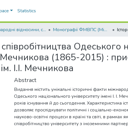
Space
Statistics
Міжнародні відносини, суспільні комунікації та регіональні студії
Монографії ФМВПС (Міжнародні відносини, суспільні комунікації та регіональні студії)
 співробітництва Одеського 
 І. Мечникова (1865-2015) : пр
ім. І.І. Мечникова
Abstract
Видання містить унікальні історичні факти міжнарод
Одеського національного університету імені І. І. М
років існування й до сьогодення. Характеристика і
дозволяє прослідкувати політичні і соціально-еконо
науково-освітні процеси в країні та світі, в рамках 
співробітництво університету з іноземними партне