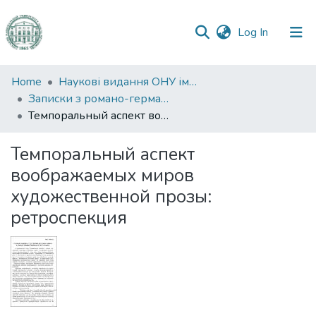
(current)
Log In
Communities
Home
Наукові видання ОНУ імені І. І. Мечникова
&
Записки з романо-германської філології
Collections
Темпоральный аспект воображаемых миров художественной прозы: ретроспекция
All of DSpace
Темпоральный аспект
воображаемых миров
Statistics
художественной прозы:
ретроспекция