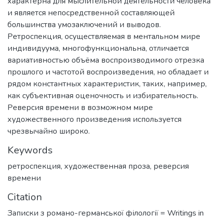
характерна для мыслительной деятельности человека
и является непосредственной составляющей
большинства умозаключений и выводов.
Ретроспекция, осуществляемая в ментальном мире
индивидуума, многофункциональна, отличается
вариативностью объёма воспроизводимого отрезка
прошлого и частотой воспроизведения, но обладает и
рядом константных характеристик, таких, например,
как субъективная оценочность и избирательность.
Реверсия времени в возможном мире
художественного произведения используется
чрезвычайно широко.
Keywords
ретроспекция
,
художественная проза
,
реверсия
времени
Citation
Записки з романо-германської філології = Writings in