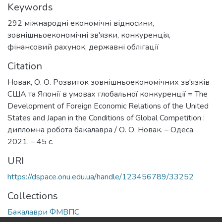
Keywords
292 міжнародні економічні відносини
,
зовнішньоекономічні зв'язки
,
конкуренція
,
фінансовий рахунок
,
державні облігації
Citation
Новак, О. О. Розвиток зовнішньоекономічних зв'язків
США та Японії в умовах глобальної конкуренції = The
Development of Foreign Economic Relations of the United
States and Japan in the Conditions of Global Competition :
дипломна робота бакалавра / О. О. Новак. – Одеса,
2021. – 45 с.
URI
https://dspace.onu.edu.ua/handle/123456789/33252
Collections
Бакалаври ФМВПС