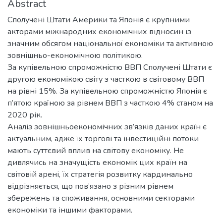
Abstract
Сполучені Штати Америки та Японія є крупними
акторами міжнародних економічних відносин із
значним обсягом національної економіки та активною
зовнішньо-економічною політикою.
За купівельною спроможністю ВВП Сполучені Штати є
другою економікою світу з часткою в світовому ВВП
на рівні 15%. За купівельною спроможністю Японія є
п’ятою країною за рівнем ВВП з часткою 4% станом на
2020 рік.
Аналіз зовнішньоекономічних зв’язків даних країн є
актуальним, адже їх торгові та інвестиційні потоки
мають суттєвий вплив на світову економіку. Не
дивлячись на значущість економік цих країн на
світовій арені, їх стратегія розвитку кардинально
відрізняється, що пов’язано з різним рівнем
збережень та споживання, основними секторами
економіки та іншими факторами.