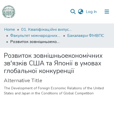
(current)
Log In
Communities
Home
01. Кваліфікаційні випускні роботи здобувачів вищої освіти
&
Факультет міжнародних відносин, політології та соціології
Бакалаври ФМВПС
Collections
Розвиток зовнішньоекономічних зв'язків США та Японії в умовах глобальної конкуренції
All of DSpace
Розвиток зовнішньоекономічних
зв'язків США та Японії в умовах
Statistics
глобальної конкуренції
Alternative Title
The Development of Foreign Economic Relations of the United
States and Japan in the Conditions of Global Competition