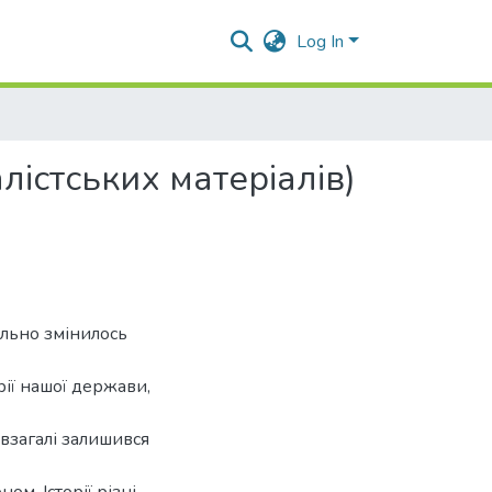
Log In
лістських матеріалів)
ально змінилось
рії нашої держави,
 взагалі залишився
м. Історії різні,