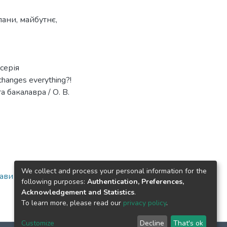
лани
,
майбутнє
,
(серія
changes everything?!
та бакалавра / О. В.
We collect and process your personal information for the
рави
following purposes:
Authentication, Preferences,
Acknowledgement and Statistics
.
To learn more, please read our
privacy policy
.
Customize
Decline
That's ok