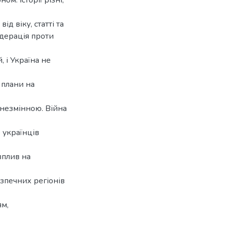
д віку, статті та
едерація проти
 і Україна не
 плани на
 незмінною. Війна
о українців
вплив на
зпечних регіонів
м,