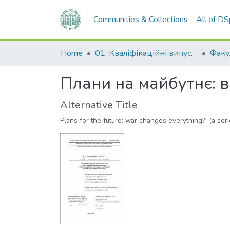
Communities & Collections
All of D
Home
01. Кваліфікаційні випускні роботи здобувачів вищої освіти
Плани на майбутнє: ві
Alternative Title
Plans for the future: war changes everything?! (a serie