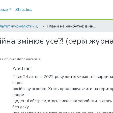
Space
Statistics
Факультет журналістики, реклами та видавничої справи
Плани на майбутнє: війна змінює усе?! (серія журналістських матеріалів)
йна змінює усе?! (серія журна
s of journalistic materials)
Abstract
Після 24 лютого 2022 року життя українців кардин
через
російську агресію. Хтось продовжує жити на терито
попри
щоденні обстріли, хтось виїхав на заробітки, а хтось
без даху
над головою та вимушено шукає прихисток за кордоно