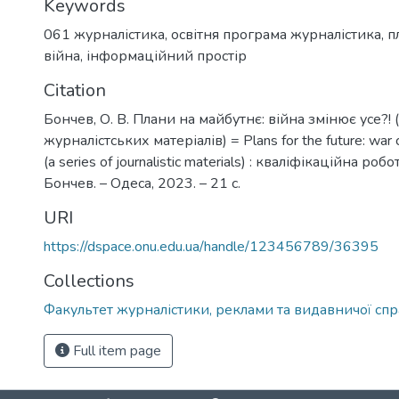
Keywords
061 журналістика
,
освітня програма журналістика
,
п
війна
,
інформаційний простір
Citation
Бончев, О. В. Плани на майбутнє: війна змінює усе?! 
журналістських матеріалів) = Plans for the future: war 
(a series of journalistic materials) : кваліфікаційна робо
Бончев. – Одеса, 2023. – 21 с.
URI
https://dspace.onu.edu.ua/handle/123456789/36395
Collections
Факультет журналістики, реклами та видавничої сп
Full item page