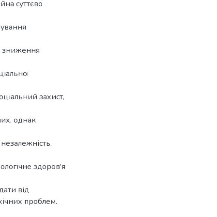
ійна суттєво
нування
та зниження
ціальної
оціальний захист,
них, однак
 незалежність.
ологічне здоров'я
дати від
хічних проблем.