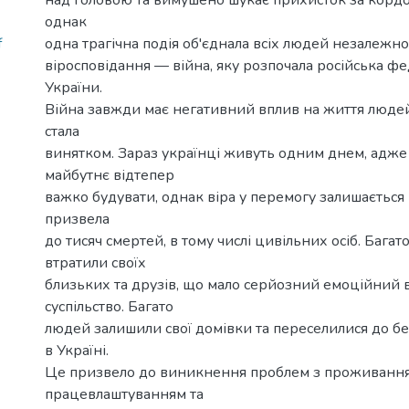
однак
одна трагічна подія об'єднала всіх людей незалежно ві
f
віросповідання — війна, яку розпочала російська ф
України.
Війна завжди має негативний вплив на життя людей,
стала
винятком. Зараз українці живуть одним днем, адже
майбутнє відтепер
важко будувати, однак віра у перемогу залишається
призвела
до тисяч смертей, в тому числі цивільних осіб. Багат
втратили своїх
близьких та друзів, що мало серйозний емоційний 
суспільство. Багато
людей залишили свої домівки та переселилися до бе
в Україні.
Це призвело до виникнення проблем з проживання
працевлаштуванням та