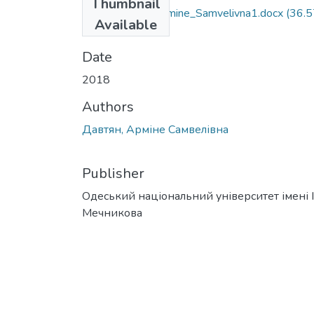
Thumbnail
091_Davtyan_Armine_Samvelivna1.docx
(36.5
Available
KB)
Date
2018
Authors
Давтян, Арміне Самвелівна
Publisher
Одеський національний університет імені І. 
Мечникова