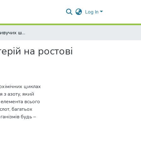
Log In
Вплив вільноживучих штамів азотофіксуючих бактерій на ростові характеристики сільськогосподарських культур
рій на ростові
еохімічних циклах
 з азоту, який
елемента всього
слот, багатьох
ганізмів будь –