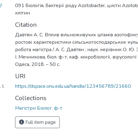
091 біологія
,
бактерії роду Azotobacter
,
цисти Azotob
7
клітин
Citation
Давтян А. С. Вплив вільноживучих штамів азотофікс
ростові характеристики сільськогосподарських куль
робота магістра / А. С. Давтян ; наук. керівник О. Ю. З
І. Мечникова, біол. ф-т, каф. мікробіології, вірусології 
Одеса, 2018. – 50 с.
URI
І.
https://dspace.onu.edu.ua/handle/123456789/21660
Collections
Магістри Біолог. ф-т
Full item page