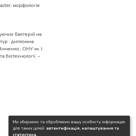
acter
,
морфологія
уючих бактерій на
тур : дипломна
інченко ; ОНУ ім. І.
та біотехнології. –
Ми збираємо та обробляємо вашу особисту інформацію
для таких цілей:
автентифікація, налаштування та
статистика
.