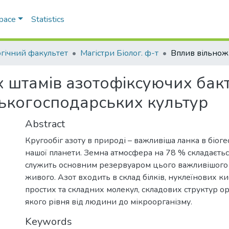
Space
Statistics
огічний факультет
Магістри Біолог. ф-т
 штамів азотофіксуючих бакте
ськогосподарських культур
Abstract
Кругообіг азоту в природі – важливіша ланка в біог
нашої планети. Земна атмосфера на 78 % складається
служить основним резервуаром цього важливішого 
живого. Азот входить в склад білків, нуклеїнових ки
простих та складних молекул, складових структур ор
якого рівня від людини до мікроорганізму.
Keywords