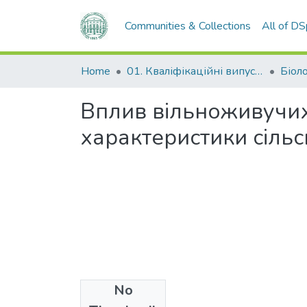
Communities & Collections
All of D
Home
01. Кваліфікаційні випускні роботи здобувачів вищої освіти
Біол
Вплив вільноживучих
характеристики сіль
No
Files