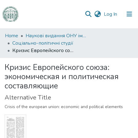
(current)
Log In
Communities
Home
Наукові видання ОНУ імені І. І. Мечникова
&
Соціально-політичні студії
Collections
Кризис Европейского союза: экономическая и политическая составляющие
All of DSpace
Кризис Европейского союза:
экономическая и политическая
Statistics
составляющие
Alternative Title
Crisis of the european union: economic and political elements