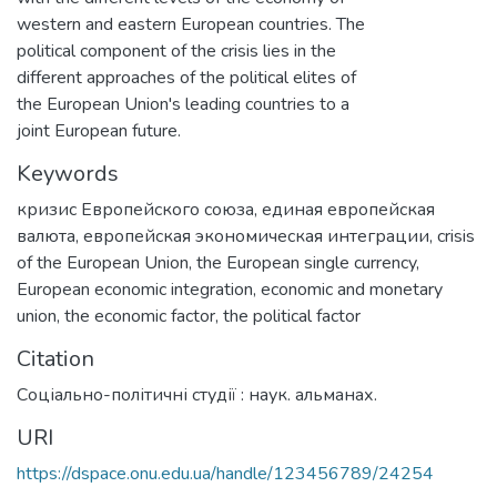
western and eastern European countries. The
political component of the crisis lies in the
different approaches of the political elites of
the European Union's leading countries to a
joint European future.
Keywords
кризис Европейского союза
,
единая европейская
валюта
,
европейская экономическая интеграции
,
crisis
of the European Union
,
the European single currency
,
European economic integration
,
economic and monetary
union
,
the economic factor
,
the political factor
Citation
Соціально-політичні студії : наук. альманах.
URI
https://dspace.onu.edu.ua/handle/123456789/24254