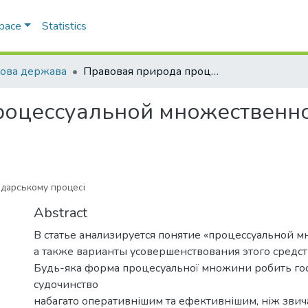
Space
Statistics
ова держава
Правовая природа процессуальной множественности в хозяйственном процессе
роцессуальной множественно
дарському процесі
Abstract
В статье анализируется понятие «процессуальной м
а также варианты усовершенствования этого средст
Будь-яка форма процесуальної множини робить го
судочинство
набагато оперативнішим та ефективнішим, ніж зви