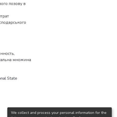
вого позову в
итрат
осподарського
енность
,
уальна множина
nal State
We collect and process your personal information for the