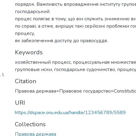
порядок. Важливість впровадження інституту групо
господарський
процес полягає в тому, що він служить зниженню в
по справі, а отже, вирішує такі серйозні проблеми г
процесу,
як забезпечення доступу до правосуддя.
Keywords
хозяйственный процесс
,
процессуальная множеств
групповые иски
,
господарське судочинство
,
процес
І.
Citation
Правова держава=Правовое государство=Сonstitutio
URI
https://dspace.onu.edu.ua/handle/123456789/5589
Collections
Правова держава