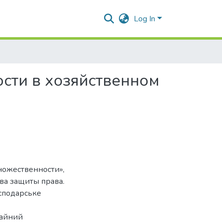
Log In
сти в хозяйственном
ножественности»,
ва защиты права.
сподарське
чайний