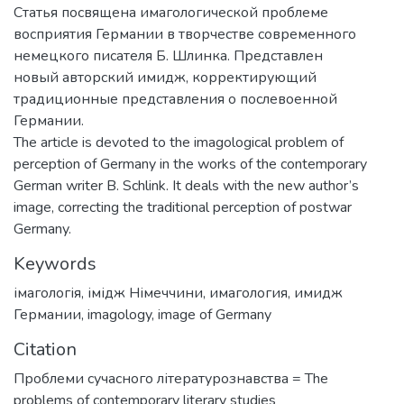
Статья посвящена имагологической проблеме
восприятия Германии в творчестве современного
немецкого писателя Б. Шлинка. Представлен
новый авторский имидж, корректирующий
традиционные представления о послевоенной
Германии.
The article is devoted to the imagological problem of
perception of Germany in the works of the contemporary
German writer B. Schlink. It deals with the new author’s
image, correcting the traditional perception of postwar
Germany.
Keywords
імагологія
,
імідж Німеччини
,
имагология
,
имидж
Германии
,
imagology
,
image of Germany
Citation
Проблеми сучасного літературознавства = The
problems of contemporary literary studies