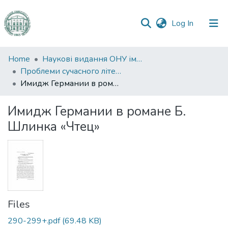
(current)
Log In
Communities
Home
Наукові видання ОНУ імені І. І. Мечникова
&
Проблеми сучасного літературознавства
Collections
Имидж Германии в романе Б. Шлинка «Чтец»
All of DSpace
Имидж Германии в романе Б.
Шлинка «Чтец»
Statistics
Files
290-299+.pdf
(69.48 KB)