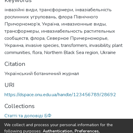
Keywords
інвазійні види
,
трансформери
,
інвазіабельність
рослинних угруповань
,
флора Північного
Причорномор’я
,
Україна
,
инвазионные виды
,
трансформеры
,
инвазиабельность растительных
сообществ
,
флора
,
Северное Причерноморье
,
Украина
,
invasive species
,
transformers
,
invasibility
,
plant
communities
,
flora
,
Northern Black Sea region
,
Ukraine
Citation
Український ботаничний журнал
URI
https://dspace.onu.edu.ua/handle/123456789/28692
Collections
Статті та доповіді БФ
We collect and process your personal information for the
Full item page
following purposes:
Authentication, Preferences,