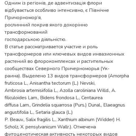
Одним із регіонів, де адвентизація флори
відбувається особливо інтенсивно, є Північне
Причорномор’я,
рослинний покрив якого докорінно
трансформований
господарською діяльністю.
В статье рассматривается участие и роль
трансформеров или ключевых видов инвазионных
растений во флорокомплексах и растительных
сообществах Северного Причерноморья (Ук-
раина). Выделено 13 видов трансформеров (Amorpha
fruticosa L., Anisantha tectorum (L.) Nevski,
Ambrosia artemisiifolia L., Azolla caroliniana Willd., A.
filiculoides Lam., Bidens frondosa L., Centaurea
diffusa Lam., Grindelia squarrosa (Purs.) Dunal., Elaeagnus
angustifolia L., Setaria glauca (L.)
P. Beauv., Salix fragilis L., Xanthium albinum (Widder) H.
Scholz, X. pensylvanicum Wallr.). Отмечена
фитоценотическая активность некоторых видов