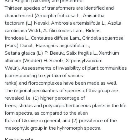
Sea Region (Ukraine) are presented.
Thirteen species of transformers are identified and
characterized (Amorpha fruticosa L., Anisantha
tectorum (L.) Nevski, Ambrosia artemisiifolia L., Azolla
caroliniana Willd., A. filiculoides Lam., Bidens
frondosa L., Centaurea diffusa Lam., Grindelia squarrosa
(Purs.) Dunal., Elaeagnus angustifolia L.,
Setaria glauca (L.) P. Beauv., Salix fragilis L., Xanthium
albinum (Widder) H. Scholz, X. pensylvanicum
Wallr.). Assessments of invasibility of plant communities
(corresponding to syntaxa of various
ranks) and florocomplexes have been made as well.
The regional peculiarities of species of this group are
revealed, i.e. (1) higher percentage of
trees, shrubs and polycarpic herbaceous plants in the life
form spectra, as compared to the alien
flora of Ukraine in general, and (2) prevalence of the
mesophylic group in the hyhromorph spectra.