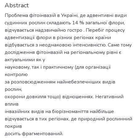
Abstract
Проблема фітоінвазій в Україні, де адвентивні види
судинних рослин складають 14 % загальної флори,
відчувається надзвичайно гостро . Перебіг процесу
адвентизації флори в різних регіонах країни
відбувається з неоднаковою інтенсивністю. Саме тому
дослідження фітоінвазій на регіональному рівні є
актуальними як у
науковому, так і практичному (для організації
контролю
за розповсюдженням найнебезпечніших видів
рослин,
охорони довкілля тощо) відношеннях. Негативний
вплив
інвазійних видів на біорізноманіття найбільше
відчувається в тих регіонах, де природний рослинний
покрив
досить фрагментований.