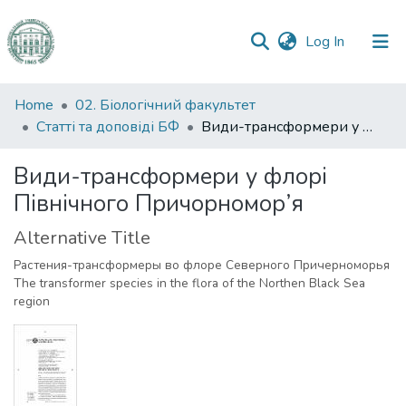
(current)
Log In
Communities
Home
02. Біологічний факультет
&
Статті та доповіді БФ
Види-трансформери у флорі Північного Причорномор’я
Collections
Види-трансформери у флорі
All of DSpace
Північного Причорномор’я
Statistics
Alternative Title
Растения-трансформеры во флоре Северного Причерноморья
The transformer species in the flora of the Northen Black Sea
region