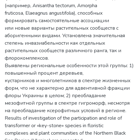
(например, Anisantha tectorum, Amorpha
fruticosa, Elaeagnus angustifolia), способных
формировать самостоятельные ассоциации
или новые варианты растительных сообществ с
аборигенными видами. Установлена значительная
степень инвазиабельности как отдельных
растительных сообществ различного ранга, так и
флорокомплексов.
Выявлены региональные особенности этой группы: 1)
повышенный процент деревьев,
кустарников и многолетников в спектре жизненных
форм, что не характерно для адвентивной фракции
флоры Украины в целом; 2) преобладание
мезофитной группы в спектре гигроморф, несмотря
на преобладание ксерофитных условий в регионе.
Results of investigation of the participation and role of
transformer or «key-stone» species in floristic
complexes and plant communities of the Northern Black