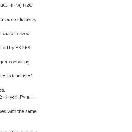
[CuCl(HIPv)]·H2O
rical conductivity,
n characterized.
mined by EXAFS-
ogen-containing
e to binding of
ds.
Ni2+:HydrHPv в II =
xes with the same