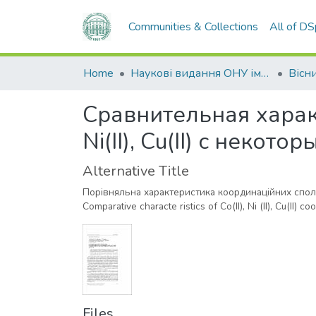
Communities & Collections
All of D
Home
Наукові видання ОНУ імені І. І. Мечникова
Сравнительная харак
Ni(II), Cu(II) с нек
Alternative Title
Порівняльна характеристика координаційних сполук C
Comparative characte ristics of Co(II), Ni (II), Cu(II
Files