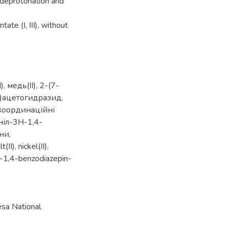
 deprotonation and
te (I, III), without
)
,
медь(II)
,
2-(7-
)ацетогидразид
,
координаційні
ніл-3H-1,4-
они
,
t(II)
,
nickel(II)
,
-1,4-benzodiazepin-
sa National