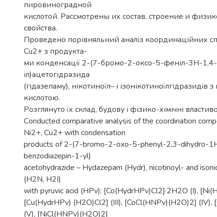
пировиноградной
кислотой. Рассмотрены их состав, строение и физи
свойства.
Проведено порівняльний аналіз координаційних спо
Cu2+ з продукта-
ми конденсації 2-(7-бромо-2-оксо-5-феніл-3H-1,4-
іл)ацетогідразида
(гідазепаму), нікотиноїл– і ізонікотиноїлгідразидів
кислотою.
Розглянуто їх склад, будову і фізико-хімічні властиво
Сonducted comparative analysis of the coordination com
Ni2+, Cu2+ with condensation
products of 2-(7-bromo-2-oxo-5-phenyl-2,3-dihydro-1
benzodiazepin-1-yl)
acetohydrazide – Hydazepam (Hydr), nicotinoyl- and isoni
(H2N, H2I)
with pyruvic acid (HPv): [Co(HydrHPv)Cl2]·2H2O (I), [Ni(Hy
[Cu(HydrHPv) (H2O)Cl2] (III), [CoCl(HNPv)(H2O)2] (IV),
(V), [NiCl(HNPv)(H2O)2]