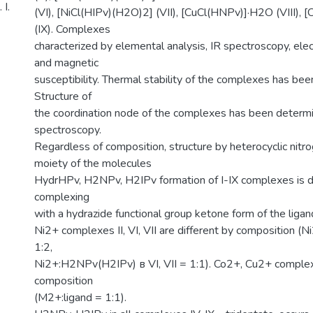
І.
(VI), [NiCl(HIPv)(H2O)2] (VII), [CuCl(HNPv)]·H2O (VIII), 
(IX). Complexes
characterized by elemental analysis, IR spectroscopy, elect
and magnetic
susceptibility. Thermal stability of the complexes has bee
Structure of
the coordination node of the complexes has been deter
spectroscopy.
Regardless of composition, structure by heterocyclic nitr
moiety of the molecules
HydrHPv, H2NРv, H2IРv formation of I-IX complexes is du
complexing
with a hydrazide functional group ketone form of the ligan
Ni2+ complexes II, VI, VII are different by composition (
1:2,
Ni2+:H2NРv(H2IРv) в VI, VII = 1:1). Co2+, Cu2+ comple
composition
(M2+:ligand = 1:1).