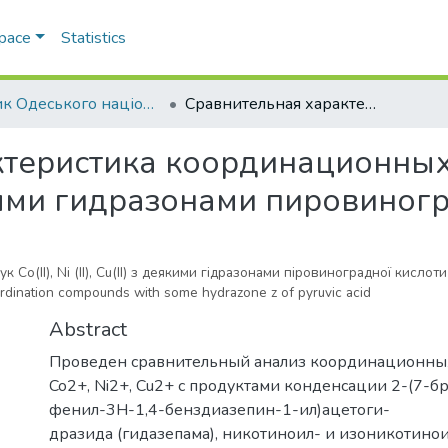
Space
Statistics
Вісник Одеського національного університету. Хімія
Сравнительная характеристика координационных соединений Co(II), Ni(II), Cu(II) с некоторыми гидразонами пировиноградной кислоты
теристика координационных с
оторыми гидразонами пировино
o(II), Ni (II), Cu(II) з деякими гідразонами піровиноградної кислоти
) coordination compounds with some hydrazone z of pyruvic acid
Abstract
Проведен сравнительный анализ координационны
Co2+, Ni2+, Cu2+ с продуктами конденсации 2-(7-б
фенил-3H-1,4-бенздиазепин-1-ил)ацетоги-
дразида (гидазепама), никотиноил- и изоникотино