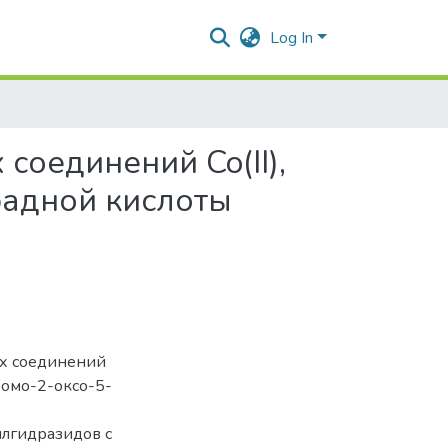
Log In
оединений Co(II),
градной кислоты
х соединений
ромо-2-оксо-5-
илгидразидов с