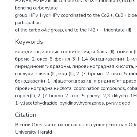
H2NPv, H2IPv in all complexes IV-IX – tridentate, occurs
bonding carboxylate
group НPv. HydrHPv coordinated to the Co2+, Cu2+ bidenta
participation
of the carboxylic group, and to the Ni2+ – tridentate (II).
Keywords
координационные соединения
,
кобальт(II)
,
никель(II
бромо-2-оксо-5-фенил-3H-1,4-бенздиазепин-1-ил
пиридиноилгидразоны
,
пировиноградная кислота
,
сполуки
,
нікель(II)
,
мідь(II)
,
2-(7-бромо- 2-оксо-5-фе
бенздіазепін-1-іл)ацетогідразид
,
піридиноїлгідраз
піровиноградна кислота
,
coordination compounds
,
cobal
copper(II)
,
2-(7-bromo-2-oxo- 5-phenyl-2,3-dihydro-1H
1-yl)acetohydrazide
,
pyridinoylhydrazones
,
pyruvic acid
Citation
Вісник Одеського національного університету = Ode
University Herald