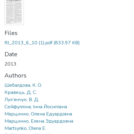
Files
flt_2013_6_10 (1).pdf
(833.97 KB)
Date
2013
Authors
Шебалдова, К. О.
Кравець, Д. С.
Лук’янчук, В. Д.
Сейфулліна, Інна Йосипівна
Марцинко, Олена Едуардівна
Марцинко, Елена Эдуардовна
Martsynko, Olena E.