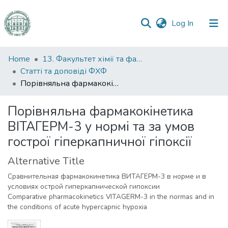
(current)
Log In
Communities
Home
13. Факультет хімії та фармації
&
Статті та доповіді ФХФ
Collections
Порівняльна фармакокінетика ВІТАГЕРМ-3 у нормі та за умов гострої гіперкапничної гіпоксії
All of DSpace
Порівняльна фармакокінетика
ВІТАГЕРМ-3 у нормі та за умов
Statistics
гострої гіперкапничної гіпоксії
Alternative Title
Cравнительная фармакокинетика ВИТАГЕРМ-3 в норме и в
условиях острой гиперкапнической гипоксии
Comparative pharmacokinetics VITAGERM-3 in the normas and in
the conditions of acute hypercapnic hypoxia