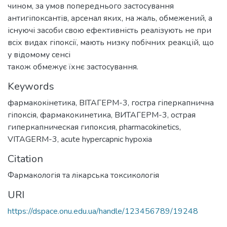
чином, за умов попереднього застосування
антигіпоксантів, арсенал яких, на жаль, обмежений, а
існуючі засоби свою ефективність реалізують не при
всіх видах гіпоксії, мають низку побічних реакцій, що
у відомому сенсі
також обмежує їхнє застосування.
Keywords
фармакокінетика
,
ВІТАГЕРМ-3
,
гостра гіперкапнична
гіпоксія
,
фармакокинетика
,
ВИТАГЕРМ-3
,
острая
гиперкапническая гипоксия
,
pharmacokinetics
,
VITAGERM-3
,
acute hypercapnic hypoxia
Citation
Фармакологія та лікарська токсикологія
URI
https://dspace.onu.edu.ua/handle/123456789/19248