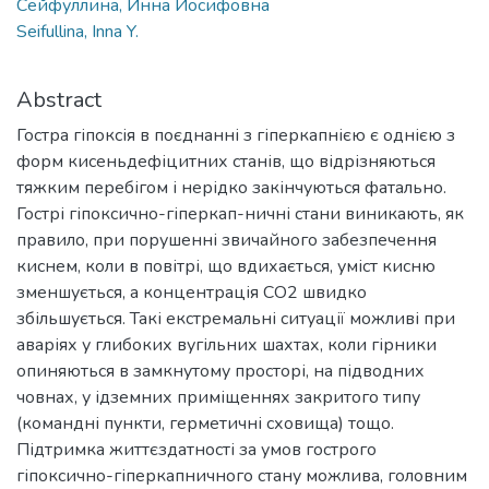
Сейфуллина, Инна Иосифовна
Seifullina, Inna Y.
Abstract
Гостра гіпоксія в поєднанні з гіперкапнією є однією з
форм кисеньдефіцитних станів, що відрізняються
тяжким перебігом і нерідко закінчуються фатально.
Гострі гіпоксично-гіперкап-ничні стани виникають, як
правило, при порушенні звичайного забезпечення
киснем, коли в повітрі, що вдихається, уміст кисню
зменшується, а концентрація СО2 швидко
збільшується. Такі екстремальні ситуації можливі при
аваріях у глибоких вугільних шахтах, коли гірники
опиняються в замкнутому просторі, на підводних
човнах, у ідземних приміщеннях закритого типу
(командні пункти, герметичні сховища) тощо.
Підтримка життєздатності за умов гострого
гіпоксично-гіперкапничного стану можлива, головним