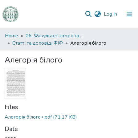
(current)
Log In
Communities
Home
06. Факультет історії та філософії
&
Статті та доповіді ФІФ
Алегорія білого
Collections
Алегорія білого
All of DSpace
Statistics
Files
Алегорія білого+.pdf
(71.17 KB)
Date