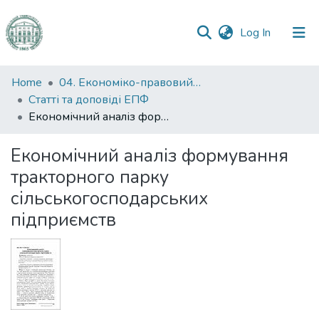
(current)
Log In
Communities
Home
04. Економіко-правовий факультет
&
Статті та доповіді ЕПФ
Collections
Економічний аналіз формування тракторного парку сільськогосподарських підприємств
All of DSpace
Економічний аналіз формування
тракторного парку
Statistics
сільськогосподарських
підприємств