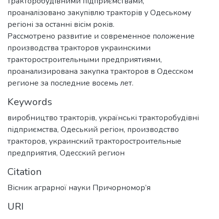
тракторобудівними підприємствами,
проаналізовано закупівлю тракторів у Одеському
регіоні за останні вісім років.
Рассмотрено развитие и современное положение
производства тракторов украинскими
тракторостроительными предприятиями,
проанализирована закупка тракторов в Одесском
регионе за последние восемь лет.
Keywords
виробництво тракторів
,
українські тракторобудівні
підприємства
,
Одеський регіон
,
производство
тракторов
,
украинский тракторостроительные
предприятия
,
Одесский регион
Citation
Вісник аграрної науки Причорномор’я
URI