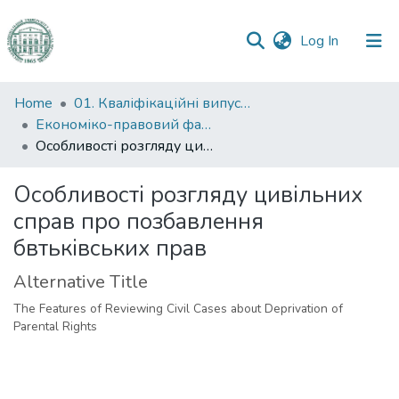
(current)
Log In
Communities
Home
01. Кваліфікаційні випускні роботи здобувачів вищої освіти
&
Економіко-правовий факультет
Collections
Особливості розгляду цивільних справ про позбавлення бвтьківських прав
All of DSpace
Особливості розгляду цивільних
справ про позбавлення
Statistics
бвтьківських прав
Alternative Title
The Features of Reviewing Civil Cases about Deprivation of
Parental Rights