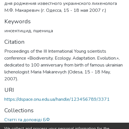
дня роджения известного украинского лихенолога
М.Ф. Макаревич (г. Одесса, 15 - 18 мая 2007 г.)
Keywords
инсектицид
,
пшеница
Citation
Proceedings of the III International Young scientists
conference «Biodiversity. Ecology. Adaptation. Evolution.»,
dedicated to 100 anniversary from birth of famous ukrainian
lichenologist Maria Makarevych (Odesa, 15 - 18 May,
2007).
URI
https://dspace.onu.edu.ua/handle/123456789/3371
Collections
Статті та доповіді БФ
We collect and process your personal information for the