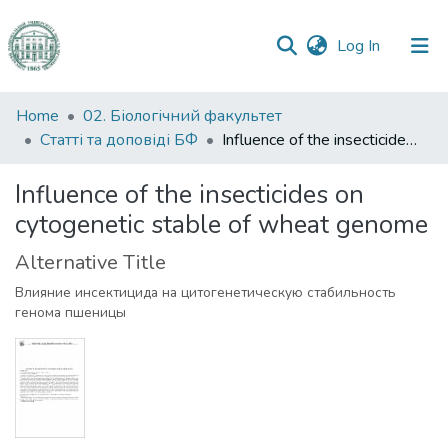
(current)
Log In
Communities
Home
02. Біологічний факультет
&
Статті та доповіді БФ
Influence of the insecticides on cytogenetic stable of wheat genome
Collections
Influence of the insecticides on
All of DSpace
cytogenetic stable of wheat genome
Statistics
Alternative Title
Влияние инсектицида на цитогенетическую стабильность
генома пшеницы