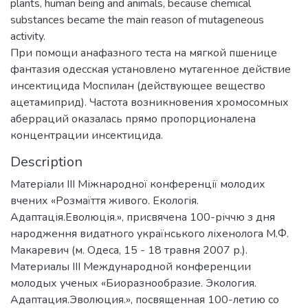
plants, human being and animals, because chemical
substances became the main reason of mutageneous
activity.
При помощи анафазного теста на мягкой пшенице
фантазия одесская установлено мутагенное действие
инсектицида Моспилан (действующее вещество
ацетамиприд). Частота возникновения хромосомных
аберраций оказалась прямо пропорционалена
концентрации инсектицида.
Description
Матеріали IІI Міжнародної конференції молодих
вчених «Розмаїття живого. Екологія.
Адаптація.Еволюція.», присвячена 100-річчю з дня
народження видатного українського ліхенолога М.Ф.
Макаревич (м. Одеса, 15 - 18 травня 2007 р.).
Материалы IІI Международной конференции
молодых ученых «Биоразнообразие. Экология.
Адаптация.Эволюция.», посвященная 100-летию со