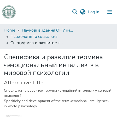
(current)
Log In
Communities
Home
Наукові видання ОНУ імені І. І. Мечникова
&
Психологія та соціальна робота
Collections
Специфика и развитие термина «эмоциональный интеллект» в мировой психологии
All of DSpace
Специфика и развитие термина
«эмоциональный интеллект» в
Statistics
мировой психологии
Alternative Title
Специфіка та розвиток терміна «емоційний інтелект» у світовій
психології
Specificity and development of the term «emotional intelligence»
in world psychology