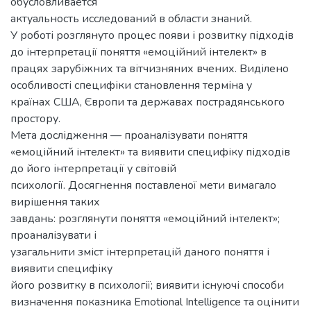
обусловливается
актуальность исследований в области знаний.
У роботі розглянуто процес появи і розвитку підходів
до інтерпретації поняття «емоційний інтелект» в
працях зарубіжних та вітчизняних вчених. Виділено
особливості специфіки становлення терміна у
країнах США, Європи та державах пострадянського
простору.
Мета дослідження — проаналізувати поняття
«емоційний інтелект» та виявити специфіку підходів
до його інтерпретації у світовій
психології. Досягнення поставленої мети вимагало
вирішення таких
завдань: розглянути поняття «емоційний інтелект»;
проаналізувати і
узагальнити зміст інтерпретацій даного поняття і
виявити специфіку
його розвитку в психології; виявити існуючі способи
визначення показника Emotional Intelligence та оцінити