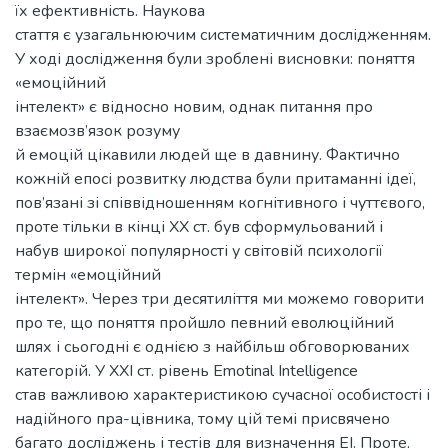
їх ефективність. Наукова
стаття є узагальнюючим систематичним дослідженням.
У ході дослідження були зроблені висновки: поняття
«емоційний
інтелект» є відносно новим, однак питання про
взаємозв’язок розуму
й емоцій цікавили людей ще в давнину. Фактично
кожній епосі розвитку людства були притаманні ідеї,
пов’язані зі співвідношенням когнітивного і чуттєвого,
проте тільки в кінці XX ст. був сформульований і
набув широкої популярності у світовій психології
термін «емоційний
інтелект». Через три десятиліття ми можемо говорити
про те, що поняття пройшло певний еволюційний
шлях і сьогодні є однією з найбільш обговорюваних
категорій. У XXI ст. рівень Emotinal Intelligence
став важливою характеристикою сучасної особистості і
надійного пра-цівника, тому цій темі присвячено
багато досліджень і тестів для визначення EI. Проте,