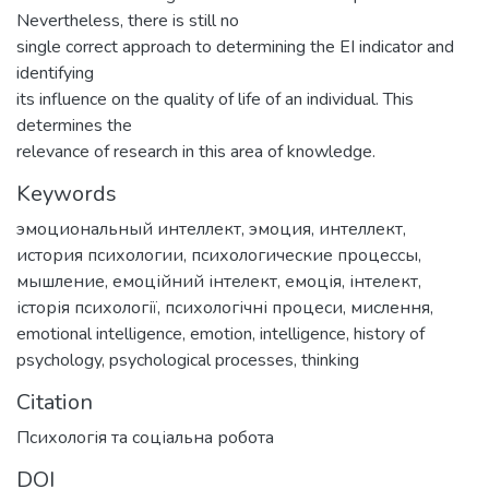
Nevertheless, there is still no
single correct approach to determining the EI indicator and
identifying
its influence on the quality of life of an individual. This
determines the
relevance of research in this area of knowledge.
Keywords
эмоциональный интеллект
,
эмоция
,
интеллект
,
история психологии
,
психологические процессы
,
мышление
,
емоційний інтелект
,
емоція
,
інтелект
,
історія психології
,
психологічні процеси
,
мислення
,
emotional intelligence
,
emotion
,
intelligence
,
history of
psychology
,
psychological processes
,
thinking
Citation
Психологія та соціальна робота
DOI