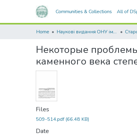
Communities & Collections
All of D
Home
Наукові видання ОНУ імені І. І. Мечникова
Некоторые проблемы
каменного века сте
Files
509-514.pdf
(66.48 KB)
Date