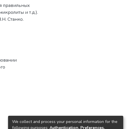
ия правильных
икролиты и т.д.).
Н. Станко.
новании
ого
We collect and process your personal information for the
following purposes:
Authentication, Preferences,