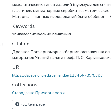
мезолитических типов изделий (нуклеусы для снят
пластинок, миниатюрные скребки, геометрические м
Материалы данных исследований были обобщены В.
Keywords
эпипалеолитические памятники
Citation
І.
Древнее Причерноморье: сборник составлен на ос
материалов Чтений памяти проф. П. О. Карышковск
URI
https://dspace.onu.edu.ua/handle/123456789/5383
Collections
Стародавнє Причорномор’я
Full item page