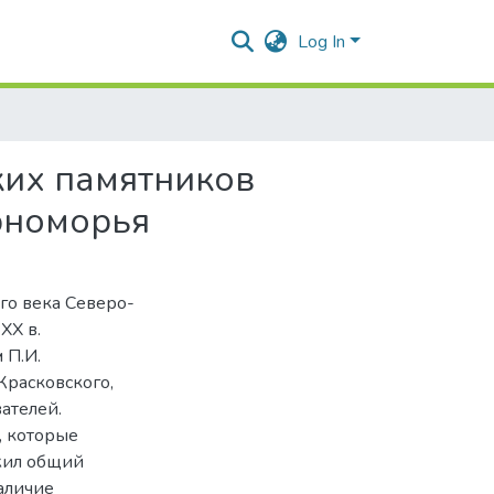
Log In
ких памятников
рноморья
го века Северо-
XX в.
 П.И.
Красковского,
ателей.
, которые
ужил общий
аличие