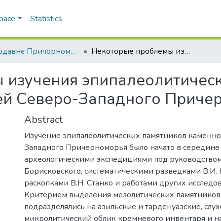
Space
Statistics
Стародавнє Причорномор’я
Некоторые проблемы изучения эпипалеолитических памятников каменного века степей Северо-Западного Причерноморья
 изучения эпипалеолитичес
пей Северо-Западного Приче
Abstract
Изучение эпипалеолитических памятников каменно
Западного Причерноморья было начато в середине 
археологическими экспедициями под руководством
Борисковского, систематическими разведками В.И. 
раскопками В.Н. Станко и работами других исследов
Критерием выделения мезолитических памятников
подразделялись на азильские и тарденуазские, сл
микролитический облик кремневого инвентаря и н