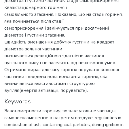
діаметра і густини частинок: стадії самоприскорення,
квазістаціонарного горіння і
самовільного згасання. Показано, що на стадії горіння,
яка починається після стадії
самоприскорення і закінчується при досягненні
діаметра і густини згасання,
швидкість зменшення добутку густини на квадрат
діаметра зольної частинки
визначається реакційною здатністю частинок
вугільного пилу і не залежить від початкових умов.
Отримано вираз для часу горіння поруватої коксової
частинки і введена нова константа горіння, яка
визначається властивостями і структурою
вугілля(енергія активації, поруватість).
Keywords
Закономерности горения
,
зольне угольне частицы
,
самовоспламенение в нагретом воздухе
,
regularities in
combustion of ash
,
containing coal particles
,
during ignition in