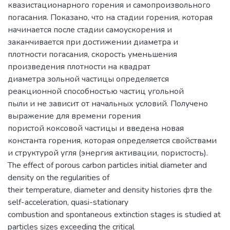
квазистационарного горения и самопроизвольного
погасания. Показано, что на стадии горения, которая
начинается после стадии самоускорения и
заканчивается при достижении диаметра и
плотности погасания, скорость уменьшения
произведения плотности на квадрат
диаметра зольной частицы определяется
реакционной способностью частиц угольной
пыли и не зависит от начальных условий. Получено
выражение для времени горения
пористой коксовой частицы и введена новая
константа горения, которая определяется свойствами
и структурой угля (энергия активации, пористость).
The effect of porous carbon particles initial diameter and
density on the regularities of
their temperature, diameter and density histories фтв the
self-acceleration, quasi-stationary
combustion and spontaneous extinction stages is studied at
particles sizes exceeding the critical