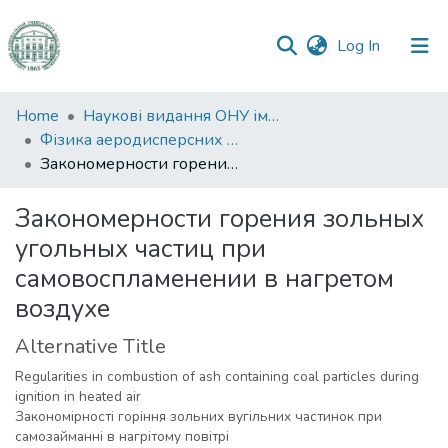
(current)
Log In
Communities
Home
Наукові видання ОНУ імені І. І. Мечникова
&
Фізика аеродисперсних систем
Collections
Закономерности горения зольных угольных частиц при самовоспламенении в нагретом воздухе
All of DSpace
Закономерности горения зольных
угольных частиц при
Statistics
самовоспламенении в нагретом
воздухе
Alternative Title
Regularities in combustion of ash containing coal particles during
ignition in heated air
Закономірності горіння зольних вугільних частинок при
самозайманні в нагрітому повітрі