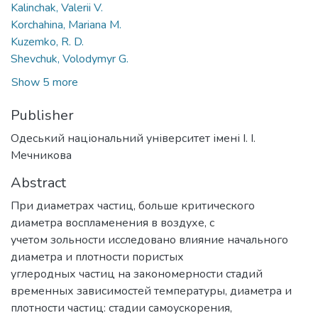
Kalinchak, Valerii V.
Korchahina, Mariana M.
Kuzemko, R. D.
Shevchuk, Volodymyr G.
Show 5 more
Publisher
Одеський національний університет імені І. І.
Мечникова
Abstract
При диаметрах частиц, больше критического
диаметра воспламенения в воздухе, c
учетом зольности исследовано влияние начального
диаметра и плотности пористых
углеродных частиц на закономерности стадий
временных зависимостей температуры, диаметра и
плотности частиц: стадии самоускорения,