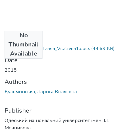
No
Files
Thumbnail
091_Kuz'mins'ka_Larisa_Vitaliivna1.docx
(44.69 KB)
Available
Date
2018
Authors
Кузьминська, Лариса Віталіївна
Publisher
Одеський національний університет імені І. І.
Мечникова