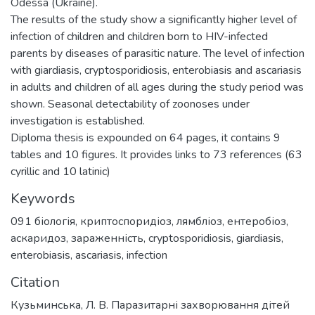
Odessa (Ukraine).
The results of the study show a significantly higher level of
infection of children and children born to HIV-infected
parents by diseases of parasitic nature. The level of infection
with giardiasis, cryptosporidiosis, enterobiasis and ascariasis
in adults and children of all ages during the study period was
shown. Seasonal detectability of zoonoses under
investigation is established.
Diploma thesis is expounded on 64 pages, it contains 9
tables and 10 figures. It provides links to 73 references (63
cyrillic and 10 latinic)
Keywords
091 біологія
,
криптоспоридіоз
,
лямбліоз
,
ентеробіоз
,
аскаридоз
,
зараженність
,
cryptosporidiosis
,
giardiasis
,
enterobiasis
,
ascariasis
,
infection
Citation
Кузьминська, Л. В. Паразитарні захворювання дітей