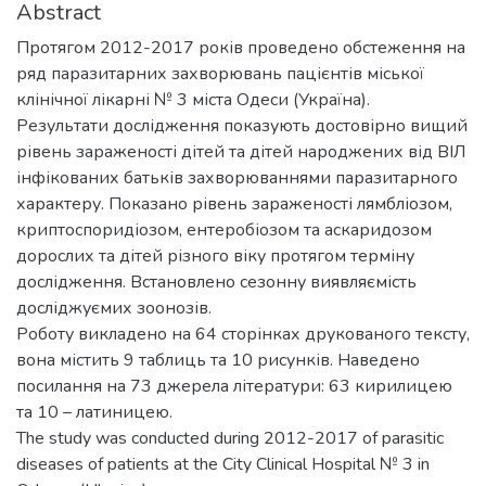
Abstract
Протягом 2012-2017 років проведено обстеження на
ряд паразитарних захворювань пацієнтів міської
клінічної лікарні № 3 міста Одеси (Україна).
Результати дослідження показують достовірно вищий
рівень зараженості дітей та дітей народжених від ВІЛ
інфікованих батьків захворюваннями паразитарного
характеру. Показано рівень зараженості лямбліозом,
криптоспоридіозом, ентеробіозом та аскаридозом
дорослих та дітей різного віку протягом терміну
дослідження. Встановлено сезонну виявляємість
досліджуємих зоонозів.
Роботу викладено на 64 сторінках друкованого тексту,
вона містить 9 таблиць та 10 рисунків. Наведено
посилання на 73 джерела літератури: 63 кирилицею
та 10 – латиницею.
The study was conducted during 2012-2017 of parasitic
diseases of patients at the City Clinical Hospital № 3 in