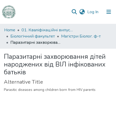
(current)
Log In
Communities
Home
01. Кваліфікаційні випускні роботи здобувачів вищої освіти
&
Біологічний факультет
Магістри Біолог. ф-т
Collections
Паразитарні захворювання дітей народжених від ВІЛ інфікованих батьків
All of DSpace
Паразитарні захворювання дітей
народжених від ВІЛ інфікованих
Statistics
батьків
Alternative Title
Parasitic diseases among children born from HIV parents