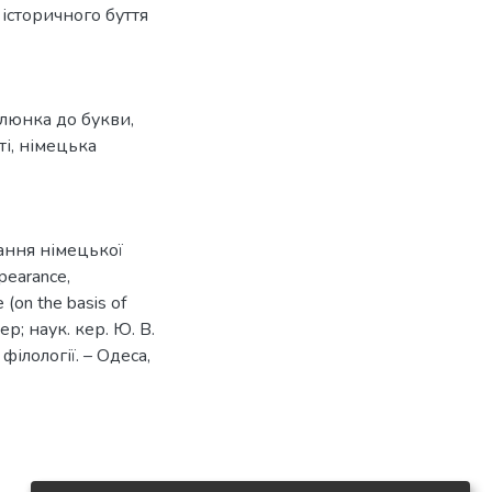
історичного буття
алюнка до букви
,
ті
,
німецька
ання німецької
pearance,
 (on the basis of
ер; наук. кер. Ю. В.
філології. – Одеса,