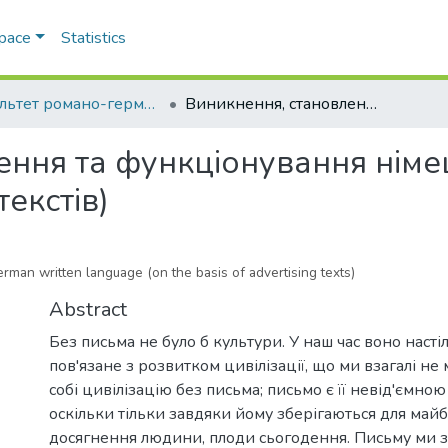
Space
Statistics
Факультет романо-германської філології
Виникнення, становлення та функціонування німецької писемності (на матеріалі рекламних текстів)
ння та функціонування німец
екстів)
man written language (on the basis of advertising texts)
Abstract
Без письма не було б культури. У наш час воно насті
пов'язане з розвитком цивілізації, що ми взагалі н
собі цивілізацію без письма; письмо є її невід'ємно
оскільки тільки завдяки йому зберігаються для май
досягнення людини, плоди сьогодення. Письму ми з