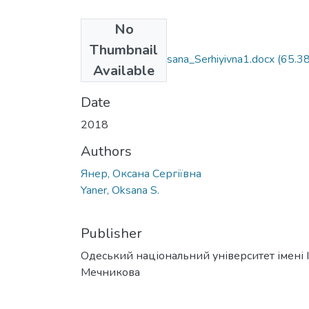
No
Files
Thumbnail
035.04_Yaner_Oksana_Serhiyivna1.docx
(65.3
Available
KB)
Date
2018
Authors
Янер, Оксана Сергіївна
Yaner, Oksana S.
Publisher
Одеський національний університет імені І. 
Мечникова