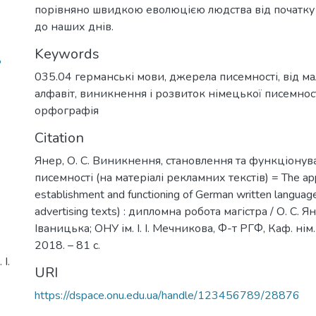
порівняно швидкою еволюцією людства від початку 
до наших днів.
Keywords
8
035.04 германські мови
,
джерела писемності
,
від м
алфавіт
,
виникнення і розвиток німецької писемнос
орфографія
Citation
Янер, О. С. Виникнення, становлення та функціонув
писемності (на матеріалі рекламних текстів) = The ap
establishment and functioning of German written language
advertising texts) : дипломна робота магістра / О. С. Ян
Іваницька; ОНУ ім. І. І. Мечникова, Ф-т РГФ, Каф. нім. 
2018. – 81 с.
І.
URI
https://dspace.onu.edu.ua/handle/123456789/28876