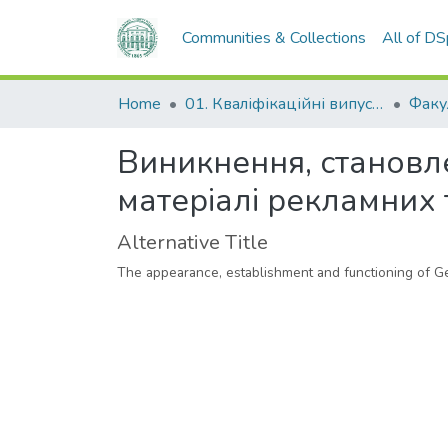
Communities & Collections
All of D
Home
01. Кваліфікаційні випускні роботи здобувачів вищої освіти
Виникнення, становле
матеріалі рекламних т
Alternative Title
The appearance, establishment and functioning of Ger