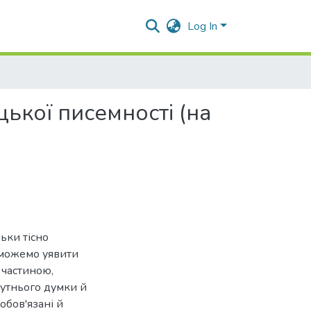
Log In
ької писемності (на
льки тісно
е можемо уявити
ю частиною,
бутнього думки й
обов'язані й