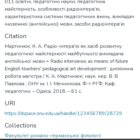
011 освітні, педагогічні науки
,
педагогічна
майстерність
,
особливості радіоінтерв’ю
,
характеристика системи педагогічних вмінь
,
викладач
іноземної (англійської) мови
,
засоби радіоінтерв’ю
Citation
Мартинюк, К. А. Радіо-інтерв'ю як засіб розвитку
педагогічної майстерності майбутнього викладача
англійської мови = Radio interviews as means of future
English teachers' pedagogical art development : дипломна
робота магістра / К. А. Мартинюк; наук. кер. В. В.
Павлова ; ОНУ ім. І. І. Мечникова, Ф-т РГФ, Каф.
педагогіки. – Одеса, 2018. – 61 с.
URI
https://dspace.onu.edu.ua/handle/123456789/28729
Collections
Факультет романо-германської філології