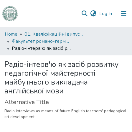
(current)
Log In
Communities
Home
01. Кваліфікаційні випускні роботи здобувачів вищої освіти
&
Факультет романо-германської філології
Collections
Радіо-інтерв'ю як засіб розвитку педагогічної майстерності майбутнього викладача англійської мови
All of DSpace
Радіо-інтерв'ю як засіб розвитку
педагогічної майстерності
Statistics
майбутнього викладача
англійської мови
Alternative Title
Radio interviews as means of future English teachers' pedagogical
art development