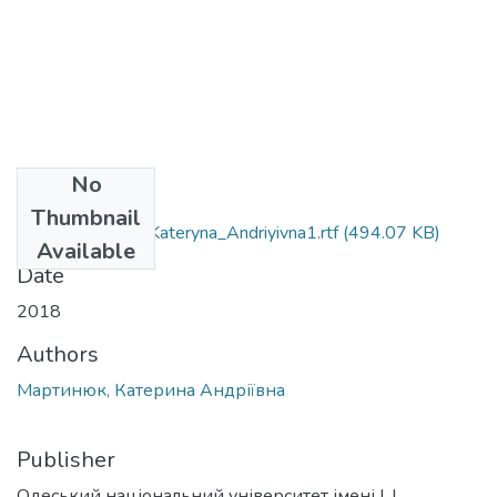
No
Files
Thumbnail
011_Martynyuk_Kateryna_Andriyivna1.rtf
(494.07 KB)
Available
Date
2018
Authors
Мартинюк, Катерина Андріївна
Publisher
Одеський національний університет імені І. І.