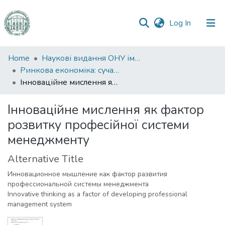
(current)
Log In
Communities
Home
Наукові видання ОНУ імені І. І. Мечникова
&
Ринкова економіка: сучасна теорія і практика управління
Collections
Інноваційне мислення як фактор розвитку професійної системи менеджменту
All of DSpace
Інноваційне мислення як фактор
розвитку професійної системи
Statistics
менеджменту
Alternative Title
Инновационное мышление как фактор развития
профессиональной системы менеджмента
Innovative thinking as a factor of developing professional
management system