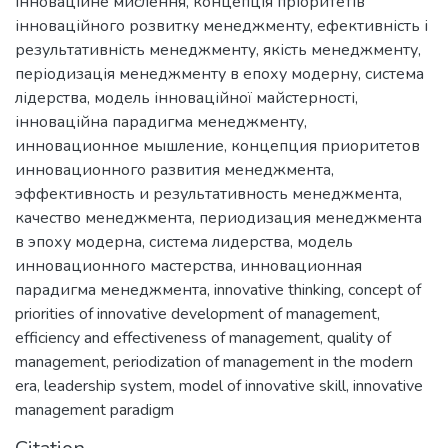
інноваційне мислення
,
концепція пріоритетів
інноваційного розвитку менеджменту
,
ефективність і
результативність менеджменту
,
якість менеджменту
,
періодизація менеджменту в епоху модерну
,
система
лідерства
,
модель інноваційної майстерності
,
інноваційна парадигма менеджменту
,
инновационное мышление
,
концепция приоритетов
инновационного развития менеджмента
,
эффективность и результативность менеджмента
,
качество менеджмента
,
периодизация менеджмента
в эпоху модерна
,
система лидерства
,
модель
инновационного мастерства
,
инновационная
парадигма менеджмента
,
innovative thinking
,
concept of
priorities of innovative development of management
,
efficiency and effectiveness of management
,
quality of
management
,
periodization of management in the modern
era
,
leadership system
,
model of innovative skill
,
innovative
management paradigm