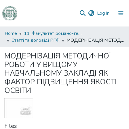
(current)
Log In
Communities
Home
11. Факультет романо-германської філології
&
Статті та доповіді РГФ
МОДЕРНІЗАЦІЯ МЕТОДИЧНОЇ РОБОТИ У ВИЩОМУ НАВЧАЛЬНОМУ ЗАКЛАДІ ЯК ФАКТОР ПІДВИЩЕННЯ ЯКОСТІ ОСВІТИ
Collections
МОДЕРНІЗАЦІЯ МЕТОДИЧНОЇ
All of DSpace
РОБОТИ У ВИЩОМУ
НАВЧАЛЬНОМУ ЗАКЛАДІ ЯК
Statistics
ФАКТОР ПІДВИЩЕННЯ ЯКОСТІ
ОСВІТИ
Files