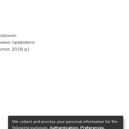
сорсько-
оміко-правового
топ. 2018 р.) :
We collect and process your personal information for the
following purposes:
Authentication, Preferences,