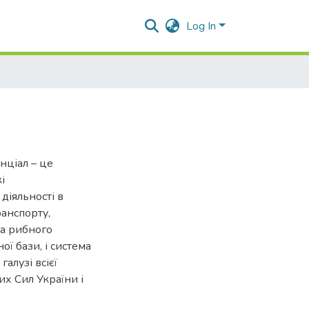
Log In
нціал – це
і
діяльності в
ранспорту,
та рибного
ї бази, і система
алузі всієї
их Сил України і