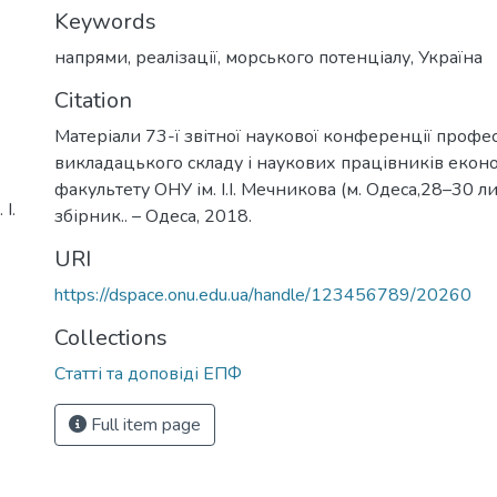
Keywords
напрями
,
реалізації
,
морського потенціалу
,
Україна
Citation
Матеріали 73-ї звітної наукової конференції профе
викладацького складу і наукових працівників екон
факультету ОНУ ім. І.І. Мечникова (м. Одеса,28–30 лис
І.
збірник.. – Одеса, 2018.
URI
https://dspace.onu.edu.ua/handle/123456789/20260
Collections
Статті та доповіді ЕПФ
Full item page