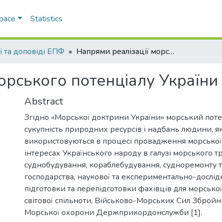
Space
Statistics
і та доповіді ЕПФ
Напрями реалізації морського потенціалу України
орського потенціалу України
Abstract
Згідно «Морської доктрини України» морський поте
сукупність природних ресурсів і надбань людини, як
використовуються в процесі провадження морської 
інтересах Українського народу в галузі морського т
суднобудування, кораблебудування, судноремонту 
господарства, наукової та експериментально-дослідно
підготовки та перепідготовки фахівців для морської г
світової спільноти, Військово-Морських Сил Збройн
Морської охорони Держприкордонслужби [1].