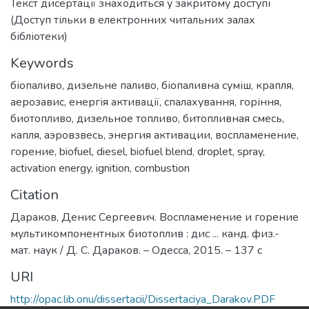
Текст дисертації знаходиться у закритому доступі
(Доступ тільки в електронних читальних залах
бібліотеки)
Keywords
біопаливо
,
дизельне паливо
,
біопаливна суміш
,
крапля
,
аерозавис
,
енергія активації
,
спалахування
,
горіння
,
биотопливо
,
дизельное топливо
,
битопливная смесь
,
капля
,
аэровзвесь
,
энергия активации
,
воспламенение
,
горение
,
biofuel
,
diesel
,
biofuel blend
,
droplet
,
spray
,
activation energy
,
ignition
,
combustion
Citation
Дараков, Денис Сергеевич. Воспламенение и горение
мультикомпонентных биотоплив : дис ... канд. физ.-
мат. наук / Д. С. Дараков. – Одесса, 2015. – 137 с
URI
http://opac.lib.onu/dissertacii/Dissertaciya_Darakov.PDF