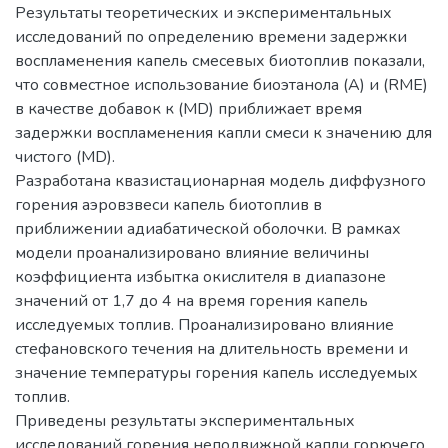
Результаты теоретических и экспериментальных
исследований по определению времени задержки
воспламенения капель смесевых биотоплив показали,
что совместное использование биоэтанола (А) и (RME)
в качестве добавок к (MD) приближает время
задержки воспламенения капли смеси к значению для
чистого (MD).
Разработана квазистационарная модель диффузного
горения аэровзвеси капель биотоплив в
приближении адиабатической оболочки. В рамках
модели проанализировано влияние величины
коэффициента избытка окислителя в диапазоне
значений от 1,7 до 4 на время горения капель
исследуемых топлив. Проанализировано влияние
стефановского течения на длительность времени и
значение температуры горения капель исследуемых
топлив.
Приведены результаты экспериментальных
исследований горения неподвижной капли горючего