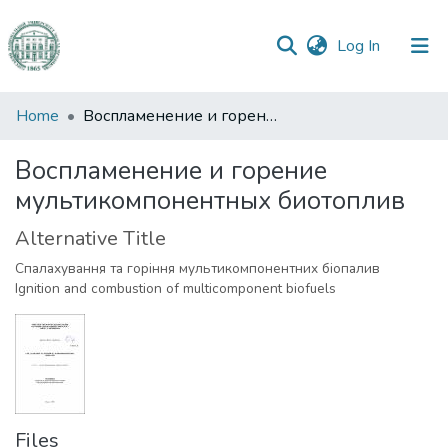
(current)
Log In
Communities
Home
Воспламенение и горение мультикомпонентных биотоплив
&
Collections
Воспламенение и горение
мультикомпонентных биотоплив
All of DSpace
Alternative Title
Statistics
Спалахування та горіння мультикомпонентних біопалив
Ignition and combustion of multicomponent biofuels
Files