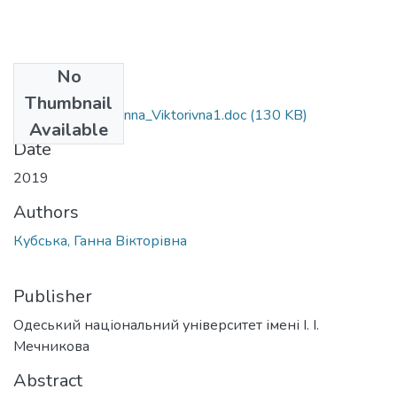
No
Files
Thumbnail
091_Kubs_ka_Hanna_Viktorivna1.doc
(130 KB)
Available
Date
2019
Authors
Кубська, Ганна Вікторівна
Publisher
Одеський національний університет імені І. І.
Мечникова
Abstract