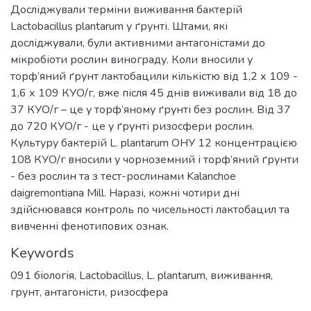
Досліджували терміни виживання бактерій
Lactobacillus plantarum у ґрунті. Штами, які
досліджували, були активними антагоністами до
мікробіоти рослин винограду. Коли вносили у
торф’яний ґрунт лактобацили кількістю від 1,2 х 109 -
1,6 х 109 КУО/г, вже після 45 днів виживали від 18 до
37 КУО/г – це у торф’яному ґрунті без рослин. Від 37
до 720 КУО/г - це у ґрунті ризосфери рослин.
Культуру бактерій L. plantarum ОНУ 12 концентрацією
108 КУО/г вносили у чорноземний і торф’яний ґрунти
- без рослин та з тест-рослинами Kalanchoe
daigremontiana Mill. Наразі, кожні чотири дні
здійснювався контроль по чисельності лактобацил та
вивченні фенотипових ознак.
Keywords
091 біологія
,
Lactobacillus
,
L. plantarum
,
виживання
,
грунт
,
антагоністи
,
ризосфера