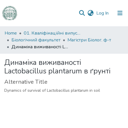
(current)
Log In
Communities
Home
01. Кваліфікаційні випускні роботи здобувачів вищої освіти
&
Біологічний факультет
Магістри Біолог. ф-т
Collections
Динаміка виживаності Lactobacillus plantarum в ґрунті
All of DSpace
Динаміка виживаності
Lactobacillus plantarum в ґрунті
Statistics
Alternative Title
Dynamics of survival of Lactobacillus plantarum in soil