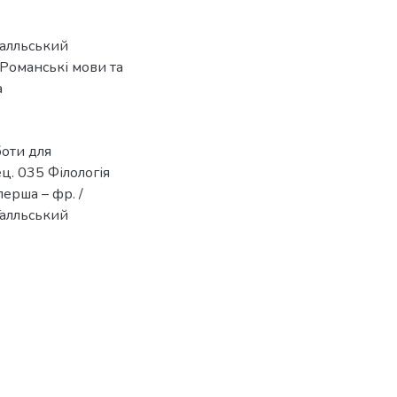
галльський
Романські мови та
а
боти для
ец. 035 Філологія
перша – фр. /
 Галльський