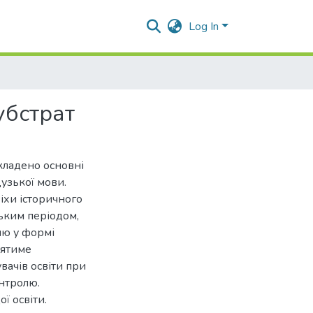
Log In
убстрат
кладено основні
узької мови.
іхи історичного
ським періодом,
лю у формі
иятиме
вачів освіти при
онтролю.
ї освіти.