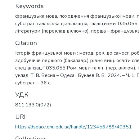
Keywords
французька мова
,
походження французької мови
,
субстрат
,
галльська цивілізація
,
галліцизми
,
035.055 
літератури (переклад включно), перша – французьк
Citation
Історія французької мови : метод. рек. до самост. ро
здобувачів першого (бакалавр.) рівня вищ. освіти сп
спеціалізації 035.055 Ром. мови та літ. (пер. включ.), 
уклад. Т. В. Весна – Одеса : Букаєв В. В., 2024. – Ч. 1:
субстрат. – 36 с.
УДК
811.133.0(072)
URI
https://dspace.onu.edu.ua/handle/123456789/40351
Collections