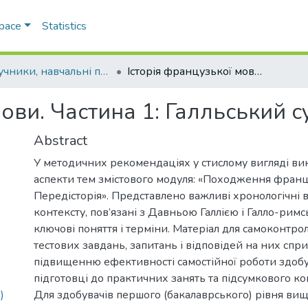
Space
Statistics
Підручники, навчальні посібники та інші науково- та навчально-методичні праці РГФ
Історія французької мови. Частина 1: Галльський субстрат
мови. Частина 1: Галльський с
Abstract
У методичних рекомендаціях у стислому вигляді ви
аспекти тем змістового модуля: «Походження франц
Передісторія». Представлено важливі хронологічні в
контексту, пов’язані з Давньою Галлією і Галло-рим
ключові поняття і терміни. Матеріал для самоконтро
тестових завдань, запитань і відповідей на них спр
підвищенню ефективності самостійної роботи здобу
підготовці до практичних занять та підсумкового к
Для здобувачів першого (бакалаврського) рівня вищо
)