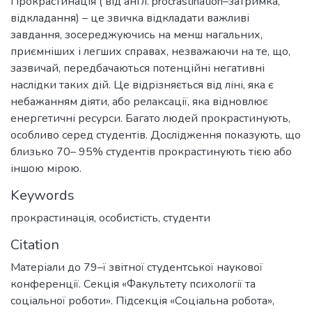
Прокрастинація ( від англ. procrastination–затримка,
відкладання) – це звичка відкладати важливі
завдання, зосереджуючись на менш нагальних,
приємніших і легших справах, незважаючи на те, що,
зазвичай, передбачаються потенційні негативні
наслідки таких дій. Це відрізняється від ліні, яка є
небажанням діяти, або релаксації, яка відновлює
енергетичні ресурси. Багато людей прокрастинують,
особливо серед студентів. Дослідження показують, що
близько 70– 95% студентів прокрастинують тією або
іншою мірою.
Keywords
прокрастинація
,
особистість
,
студенти
Citation
Матеріали до 79–ї звітної студентської наукової
конференції. Секція «Факультету психології та
соціальної роботи». Підсекція «Соціальна робота»,