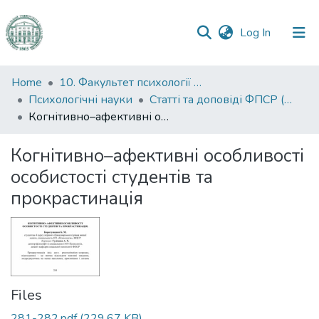
(current)
Log In
Communities
Home
10. Факультет психології та соціальної роботи
&
Психологічні науки
Статті та доповіді ФПСР (Психологічні науки)
Collections
Когнітивно–афективні особливості особистості студентів та прокрастинація
All of DSpace
Когнітивно–афективні особливості
особистості студентів та
Statistics
прокрастинація
Files
281-282.pdf
(229.67 KB)