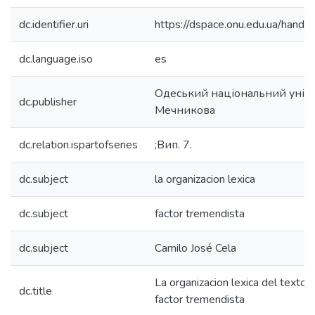
dc.identifier.uri
https://dspace.onu.edu.ua/han
dc.language.iso
es
Одеський національний універс
dc.publisher
Мечникова
dc.relation.ispartofseries
;Вип. 7.
dc.subject
la organizacion lexica
dc.subject
factor tremendista
dc.subject
Camilo José Cela
La organizacion lexica del texto
dc.title
factor tremendista