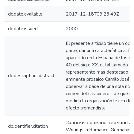
dc.date.available
2017-12-18T09:23:49Z
dc.date.issued
2000
El presente artículo tiene un obj
parte, dar una caracteríatica al f
aparecido en la España de los pri
40 del siglo XX, el tal llamado 
representante más destacado e in
dc.description.abstract
eminente prosaico Camilo José Ce
observar a base de una sola nove
crimen del carabinero ” de qué m
medida la organización léxica del
efecto tremendista.
Записки з романо-германської
dc.identifier.citation
Writings in Romance-Germanic P