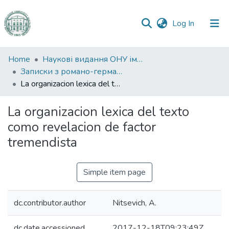
(current)
Log In
Communities
Home
Наукові видання ОНУ імені І. І. Мечникова
&
Записки з романо-германської філології
Collections
La organizacion lexica del texto como revelacion de factor tremendista
All of DSpace
La organizacion lexica del texto
como revelacion de factor
Statistics
tremendista
Simple item page
dc.contributor.author
Nitsevich, A.
dc.date.accessioned
2017-12-18T09:23:49Z