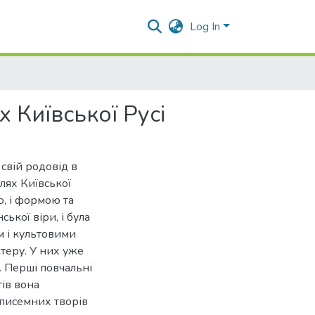
Log In
 Київської Русі
свій родовід в
лях Київської
ю, і формою та
ької віри, і була
 і культовими
теру. У них уже
. Перші повчальні
тів вона
 писемних творів