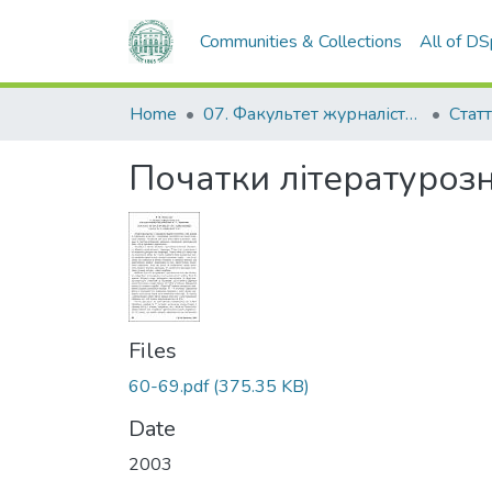
Communities & Collections
All of D
Home
07. Факультет журналістики, реклами та видавничої справи
Стат
Початки літературозн
Files
60-69.pdf
(375.35 KB)
Date
2003