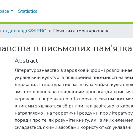
Space
Statistics
ті та доповіді ФЖРВС
Початки літературознавства в письмових пам’ятках Київської Русі
авства в письмових пам’ятках
Abstract
Літературознавство в зародковій формі розпочинає 
українській культурі з поширення писемності на зем
держави. Література тих часів була майже культово
змістом відповідала завданням пропаганди християнс
переважно перекладною.Та поряд зі святим письмом
книгами з’являються збірники напівсвітського харак
натрапляємо і на теоретичні роздуми про літературу
поради про те, як розуміти книгу, як і з яких елемен
складається, якими засобами користуються укладачі