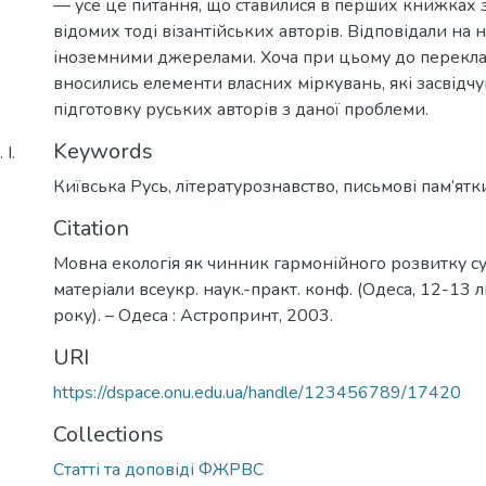
— усе це питання, що ставилися в перших книжках 
відомих тоді візантійських авторів. Відповідали на 
іноземними джерелами. Хоча при цьому до перекла
вносились елементи власних міркувань, які засвідч
підготовку руських авторів з даної проблеми.
Keywords
І.
Київська Русь
,
літературознавство
,
письмові пам’ятк
Citation
Мовна екологія як чинник гармонійного розвитку сус
матеріали всеукр. наук.-практ. конф. (Одеса, 12-13
року). – Одеса : Астропринт, 2003.
URI
https://dspace.onu.edu.ua/handle/123456789/17420
Collections
Статті та доповіді ФЖРВС