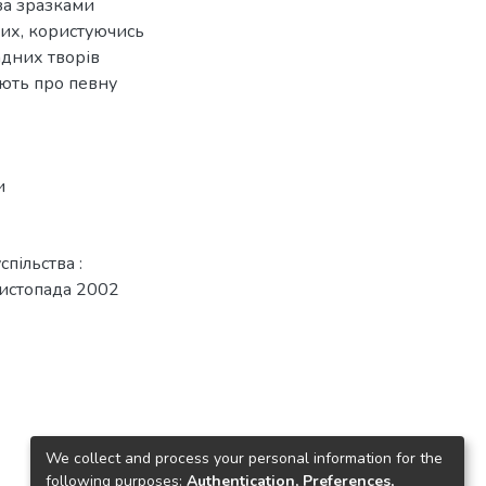
за зразками
них, користуючись
дних творів
ують про певну
и
пільства :
 листопада 2002
We collect and process your personal information for the
following purposes:
Authentication, Preferences,