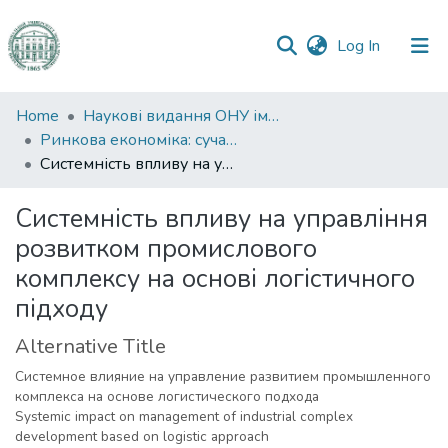
(current)
Log In
Communities
Home
Наукові видання ОНУ імені І. І. Мечникова
&
Ринкова економіка: сучасна теорія і практика управління
Collections
Системність впливу на управління розвитком промислового комплексу на основі логістичного підходу
All of DSpace
Системність впливу на управління
розвитком промислового
Statistics
комплексу на основі логістичного
підходу
Alternative Title
Системное влияние на управление развитием промышленного
комплекса на основе логистического подхода
Systemic impact on management of industrial complex
development based on logistic approach