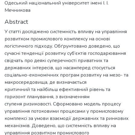
Одеський національний університет імені І. І.
Мечникова
Abstract
У статті досліджено системність впливу на управління
розвитком промислового комплексу на основі
логістичного підходу. Обґрунтовано доведено, що
сучасні тенденції розвитку суб’єктів господарювання
свідчать про деякі суперечності приватних та
державних інтересів, що насамперед стосується
соціально-економічних програм розвитку на мезо- та
макросередовища, де визначається
критичний та найбільш ефективний рівень та
горизонт планування, з визначенням
ступеня ризиковості. Сформовано модель процесу
управління потоковими процесами у промисловому
комплексі за умови взаємодії державних та ринкових
механізмів. Доведено, що системність впливу на
управління розвитком промислового