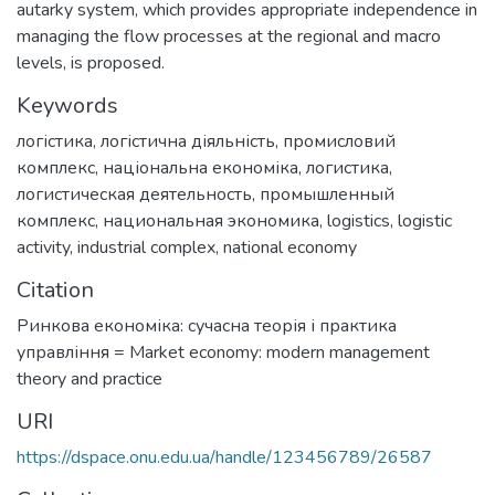
autarky system, which provides appropriate independence in
managing the flow processes at the regional and macro
levels, is proposed.
Keywords
логістика
,
логістична діяльність
,
промисловий
комплекс
,
національна економіка
,
логистика
,
логистическая деятельность
,
промышленный
комплекс
,
национальная экономика
,
logistics
,
logistic
activity
,
industrial complex
,
national economy
Citation
Ринкова економіка: сучасна теорія і практика
управління = Market economy: modern management
theory and practice
URI
https://dspace.onu.edu.ua/handle/123456789/26587