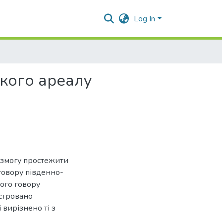
Log In
кого ареалу
о змогу простежити
говору південно-
вого говору
юстровано
вирізнено ті з