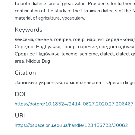
to both dialects are of great value. Prospects for further 
continuation of the study of the Ukrainian dialects of the
material of agricultural vocabulary.
Keywords
лексема
,
семема
,
говірка
,
говір
,
наріччя
,
середньонад
Середнє Надбужжя
,
говор
,
наречие
,
средненадбужс
Среднее Надбужье
,
lexeme
,
sememe
,
dialect
,
dialect g
area
,
Middle Bug
Citation
Записки з українського мовознавства = Opera in linguis
DOI
https://doi.org/10.18524/2414-0627.2020.27.206467
URI
https://dspace.onu.edu.ua/handle/123456789/30082