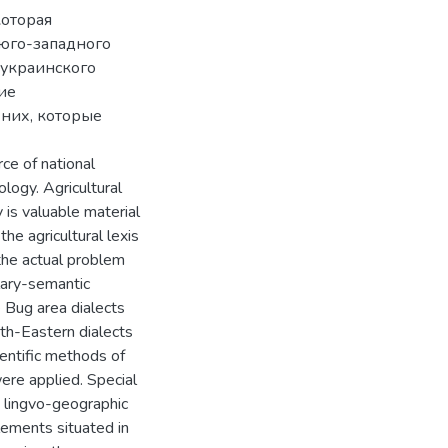
которая
 юго-западного
 украинского
ие
них, которые
rce of national
logy. Agricultural
 is valuable material
the agricultural lexis
 the actual problem
ulary-semantic
e Bug area dialects
th-Eastern dialects
ientific methods of
ere applied. Special
d lingvo-geographic
lements situated in