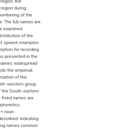
region, the
region during
numbering of the
e. The full names are
the examined
stribution of the
ect speech examples
ption for recording
 is presented in the
he names widespread
nds the empirical
ization of the
South-western group
f the South-eastern
he fixed names are
 phonetics,
 + noun
described. Indicating
ishing names common