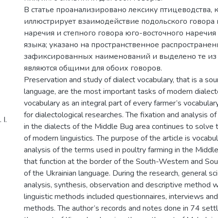
В статье проанализировано лексику птицеводства, 
иллюстрирует взаимодействие подольского говора
наречия и степного говора юго-восточного наречия
языка; указано на пространственное распространен
зафиксированных наименований и выделено те из 
являются общими для обоих говоров.
Preservation and study of dialect vocabulary, that is a sou
language, are the most important tasks of modern dialecto
vocabulary as an integral part of every farmer’s vocabulary
for dialectological researches. The fixation and analysis of 
І.
in the dialects of the Middle Bug area continues to solve
of modern linguistics. The purpose of the article is vocab
analysis of the terms used in poultry farming in the Middl
that function at the border of the South-Western and Sou
of the Ukrainian language. During the research, general sc
analysis, synthesis, observation and descriptive method w
linguistic methods included questionnaires, interviews an
methods. The author’s records and notes done in 74 sett