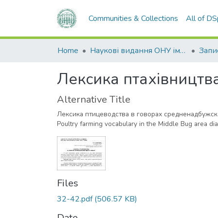
Communities & Collections
All of D
Home
Наукові видання ОНУ імені І. І. Мечникова
Лексика птахівництв
Alternative Title
Лексика птицеводства в говорах средненадбужск
Poultry farming vocabulary in the Middle Bug area dia
Files
32-42.pdf
(506.57 KB)
Date