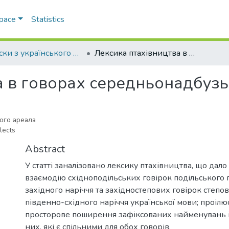
Space
Statistics
Записки з українського мовознавства
Лексика птахівництва в говорах середньонадбузького ареалу
а в говорах середньонадбузь
ого ареала
lects
Abstract
У статті заналізовано лексику птахівництва, що дал
взаємодію східноподільських говірок подільського 
західного наріччя та західностепових говірок степо
південно-східного наріччя української мови; проіл
просторове поширення зафіксованих найменувань і 
них, які є спільними для обох говорів.