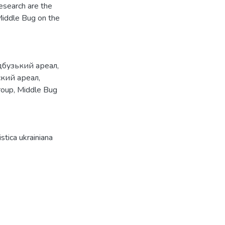
research are the
 Middle Bug on the
бузький ареал
,
кий ареал
,
roup
,
Middle Bug
tica ukrainiana