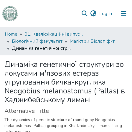
(current)
Log In
Communities
Home
01. Кваліфікаційні випускні роботи здобувачів вищої освіти
&
Біологічний факультет
Магістри Біолог. ф-т
Collections
Динаміка генетичної структури зо локусами м'язових естераз угруповання бичка-кругляка Neogobius melanostomus (Pallas) в Хаджибейському лимані
All of DSpace
Динаміка генетичної структури зо
локусами м'язових естераз
Statistics
угруповання бичка-кругляка
Neogobius melanostomus (Pallas) в
Хаджибейському лимані
Alternative Title
The dynamics of genetic structure of round goby Neogobius
melanostomus (Pallas) grouping in Khadzhibeiskyi Liman utilizing
esterases loci