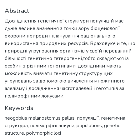
Abstract
Дослідження генетичної структури популяцій має
дуже велике значення з точки зору біоценології,
охорони природи і планування раціонального
використання природних ресурсів. Враховуючи те, що
природні угруповання організмів у своїй переважній
більшості генетично гетерогенні,тобто складються із
особин з різними генотипами, дослідники мають
можливість вивчати генетичну структуру цих
угруповань за допомогою виявлення множинного
алелізму і дослідження частот алелей і геготипів за
поліморфними локусами.
Keywords
neogobius melanostomus pallas
,
популяції
,
генетична
структура
,
поліморфні локуси
,
populations
,
genetic
structure
,
polymorphic loci