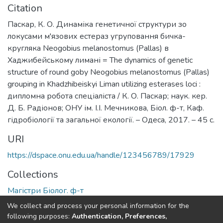
Citation
Паскар, К. О. Динаміка генетичної структури зо
локусами м'язових естераз угруповання бичка-
кругляка Neogobius melanostomus (Pallas) в
Хаджибейському лимані = The dynamics of genetic
structure of round goby Neogobius melanostomus (Pallas)
grouping in Khadzhibeiskyi Liman utilizing esterases loci :
дипломна робота спеціаліста / К. О. Паскар; наук. кер.
Д. Б. Радіонов; ОНУ ім. І.І. Мечникова, Біол. ф-т, Каф.
гідробіології та загальної екології. – Одеса, 2017. – 45 с.
URI
https://dspace.onu.edu.ua/handle/123456789/17929
Collections
Магістри Біолог. ф-т
We collect and process your personal information for the
Full item page
following purposes:
Authentication, Preferences,