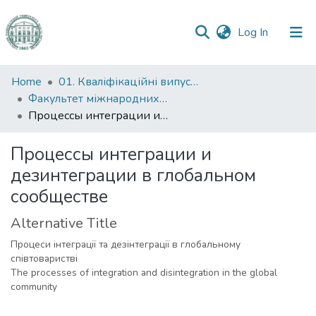
(current)
Log In
Communities
Home
01. Кваліфікаційні випускні роботи здобувачів вищої освіти
&
Факультет міжнародних відносин, політології та соціології
Collections
Процессы интеграции и дезинтеграции в глобальном сообществе
All of DSpace
Процессы интеграции и
дезинтеграции в глобальном
Statistics
сообществе
Alternative Title
Процеси інтеграції та дезінтеграції в глобальному
співтоваристві
The processes of integration and disintegration in the global
community