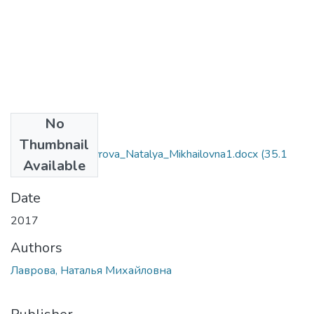
No
Files
Thumbnail
8.03010401_Lavrova_Natalya_Mikhailovna1.docx
(35.1
Available
KB)
Date
2017
Authors
Лаврова, Наталья Михайловна