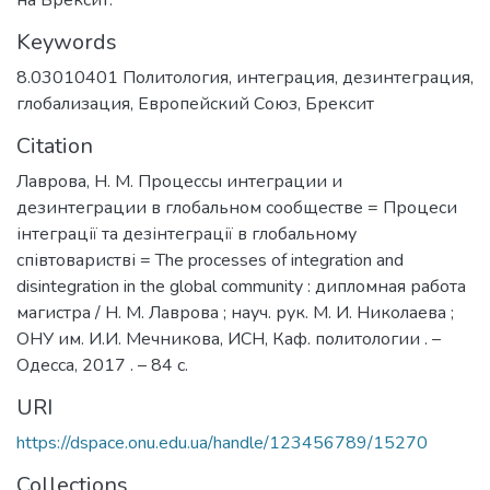
Keywords
8.03010401 Политология
,
интеграция
,
дезинтеграция
,
глобализация
,
Европейский Союз
,
Брексит
Citation
Лаврова, Н. М. Процессы интеграции и
дезинтеграции в глобальном сообществе = Процеси
інтеграції та дезінтеграції в глобальному
співтоваристві = The processes of integration and
disintegration in the global community : дипломная работа
магистра / Н. М. Лаврова ; науч. рук. М. И. Николаева ;
ОНУ им. И.И. Мечникова, ИСН, Каф. политологии . –
Одесса, 2017 . – 84 с.
URI
https://dspace.onu.edu.ua/handle/123456789/15270
Collections