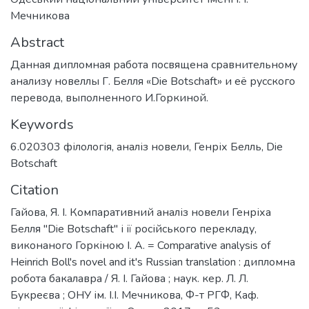
Мечникова
Abstract
Данная дипломная работа посвящена сравнительному
анализу новеллы Г. Белля «Die Botschaft» и её русского
перевода, выполненного И.Горкиной.
Keywords
6.020303 філологія
,
аналіз новели
,
Генріх Белль
,
Die
Botschaft
Citation
Гайова, Я. І. Компаративний аналіз новели Генріха
Белля "Die Botschaft" і ії російського перекладу,
виконаного Горкіною І. А. = Comparative analysis of
Heinrich Boll's novel and it's Russian translation : дипломна
робота бакалавра / Я. І. Гайова ; наук. кер. Л. Л.
Букреєва ; ОНУ ім. І.І. Мечникова, Ф-т РГФ, Каф.