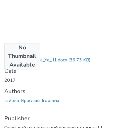
No
Files
Thumbnail
6.020303_Hayova_Yа_ I1.docx
(36.73 KB)
Available
Date
2017
Authors
Гайова, Ярослава Ігорівна
Publisher
Одеський національний університет імені І. І.