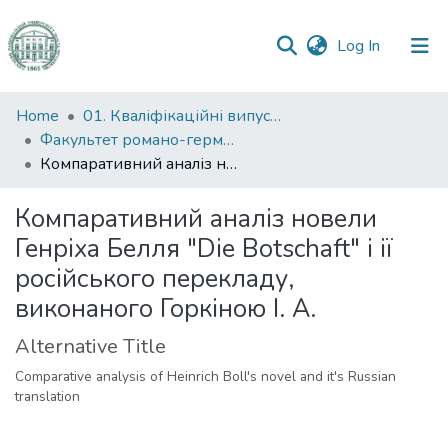
(current)
Log In
Communities
Home
01. Кваліфікаційні випускні роботи здобувачів вищої освіти
&
Факультет романо-германської філології
Collections
Компаративний аналіз новели Генріха Белля "Die Botschaft" і ії російського перекладу, виконаного Горкіною І. А.
All of DSpace
Компаративний аналіз новели
Генріха Белля "Die Botschaft" і ії
Statistics
російського перекладу,
виконаного Горкіною І. А.
Alternative Title
Comparative analysis of Heinrich Boll's novel and it's Russian
translation