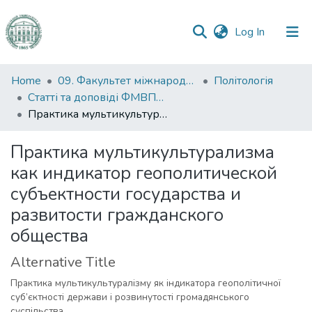
(current)
Log In
Communities
Home
09. Факультет міжнародних відносин, політології та соціології
Політологія
&
Статті та доповіді ФМВПС (Політологія)
Collections
Практика мультикультурализма как индикатор геополитической субъектности государства и развитости гражданского общества
All of DSpace
Практика мультикультурализма
как индикатор геополитической
Statistics
субъектности государства и
развитости гражданского
общества
Alternative Title
Практика мультикультуралізму як індикатора геополітичної
суб’єктності держави і розвинутості громадянського
суспільства