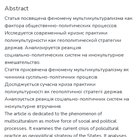
Abstract
Статья посвящена феномену мультикультурализма как
фактора общественно-политических процессов.
Исследуется современный кризис практики
поликультурности как геополитической стратегии
держав. Анализируется реакция
социально-политических систем на инокультурное
вмешательство.
Стаття присвячена феномену мультикультуралізму як
чинника суспільно-політичних процесів.
Досліджується сучасна криза практики
полікультурності як геополітичної стратегії держав.
Аналізується реакція соціально-політичних систем на
інокультурне втручання.
The article is dedicated to the phenomenon of
multiculturalism as motive force of social and political
processes. It examines the current crisis of policultural
practice as geopolitical strategy of the States. It analyses