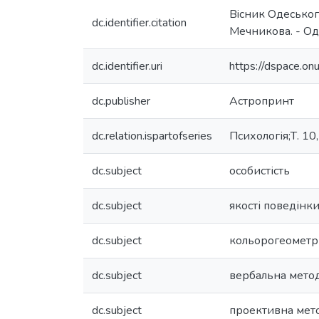
Вiсник Одеськог
dc.identifier.citation
Мечникова. - Одес
dc.identifier.uri
https://dspace.o
dc.publisher
Астропринт
dc.relation.ispartofseries
Психологія;Т. 10, 
dc.subject
особистість
dc.subject
якості поведінк
dc.subject
кольорогеометр
dc.subject
вербальна мето
dc.subject
проективна мет