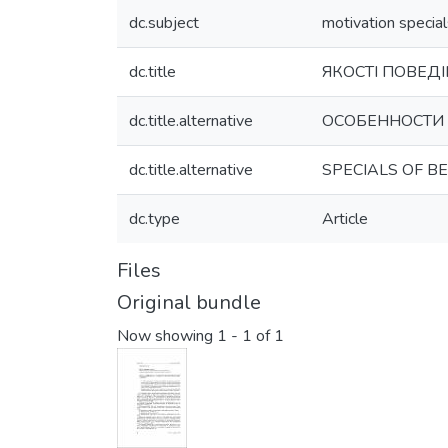
dc.subject
motivation special
dc.title
ЯКОСТІ ПОВЕД
dc.title.alternative
ОСОБЕННОСТИ 
dc.title.alternative
SPECIALS OF B
dc.type
Article
Files
Original bundle
Now showing
1 - 1 of 1