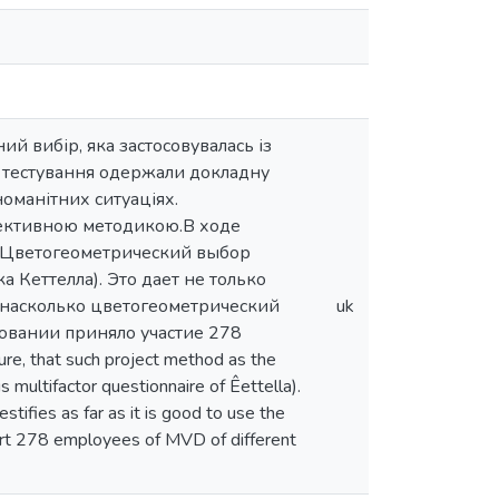
й вибір, яка застосовувалась із
 тестування одержали докладну
номанітних ситуаціях.
оективною методикою.В ходе
к Цветогеометрический выбор
 Кеттелла). Это дает не только
 насколько цветогеометрический
uk
ровании приняло участие 278
e, that such project method as the
s multifactor questionnaire of Êettella).
stifies as far as it is good to use the
part 278 employees of MVD of different