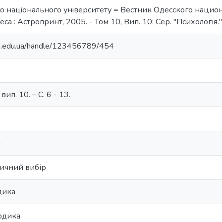
о нацiонального унiверситету = Вестник Одесского национал
а : Астропринт, 2005. - Том 10, Вип. 10: Сер. "Психологія." . 
nu.edu.ua/handle/123456789/454
вип. 10. – С. 6 - 13.
и
ичний вибір
дика
одика