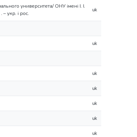
ьного университета/ ОНУ імені І. І.
uk
– укр. і рос.
uk
uk
uk
uk
uk
uk