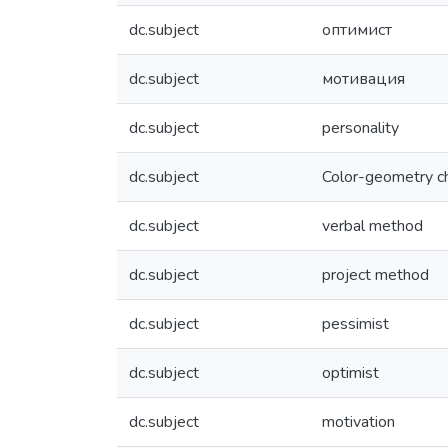
dc.subject
оптимист
dc.subject
мотивация
dc.subject
personality
dc.subject
Color-geometry c
dc.subject
verbal method
dc.subject
project method
dc.subject
pessimist
dc.subject
optimist
dc.subject
motivation