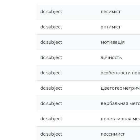
dc.subject
песиміст
dc.subject
оптиміст
dc.subject
мотивація
dc.subject
личность
dc.subject
особенности по
dc.subject
цветогеометрич
dc.subject
вербальная мет
dc.subject
проективная ме
dc.subject
пессимист