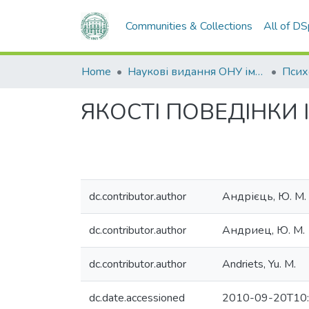
Communities & Collections
All of D
Home
Наукові видання ОНУ імені І. І. Мечникова
ЯКОСТІ ПОВЕДІНКИ
dc.contributor.author
Андрієць, Ю. М.
dc.contributor.author
Андриец, Ю. М.
dc.contributor.author
Andriets, Yu. M.
dc.date.accessioned
2010-09-20T10: