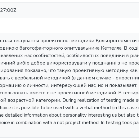
27:00Z
дається тестування проективної методики Кольорогеометични
одикою баготофакторного опитувальника Кеттелла. В ході
кавлених нас особистостей, особливості їх поведінки в різ
ичний вибір добре використовувати у поєднанні з не пр
тирования показано, что такую проективную методику ка
ать с вербальной методикой (в данном случае - опростника
рмацию о личности, интересующей нас, но и показывает,
пользовать вместе с не проективной методикой. В тести
 возрастной категории. During realization of testing made sur
oice it is possible to be used with a verbal method (in this case i
he detailed information about personality interesting us but also te
oice in combination with a not project method. In testing took 