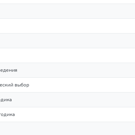
ведения
еский выбор
одика
тодика