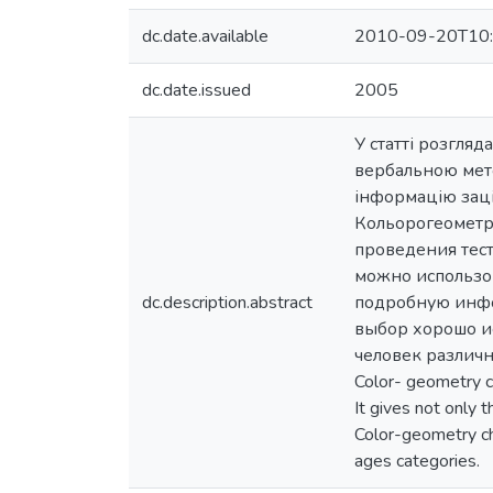
dc.date.available
2010-09-20T10:
dc.date.issued
2005
У статті розгля
вербальною мет
інформацію заці
Кольорогеометр
проведения тес
можно использов
dc.description.abstract
подробную инфо
выбор хорошо ис
человек различной
Color- geometry ch
It gives not only t
Color-geometry ch
ages categories.