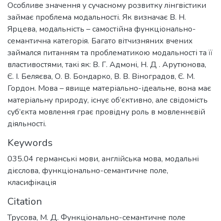
Особливе значення у сучасному розвитку лінгвістики
займає проблема модальності. Як визначає В. Н.
Ярцева, модальність – самостійна функціонально-
семантична категорія. Багато вітчизняних вчених
займался питанням та проблематикою модальності та її
властивостями, такі як: В. Г. Адмоні, Н. Д . Арутюнова,
Є. І. Беляєва, О. В. Бондарко, В. В. Віноградов, Є. М.
Гордон. Мова – явище матеріально-ідеальне, вона має
матеріальну природу, існує об’єктивно, але свідомість
суб’єкта мовлення грає провідну роль в мовленнєвій
діяльності.
Keywords
035.04 германські мови
,
англійська мова
,
модальні
дієслова
,
функціонально-семантичне поле
,
класифікація
Citation
Трусова, М. Д. Функціонально-семантичне поле