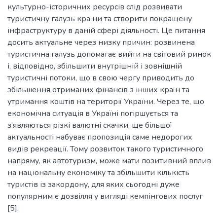
культурно-історичних ресурсів слід розвивати
туристичну галузь країни та створити покращену
інфраструктуру в даній сфері діяльності. Це питання
досить актуальне через низку причин: розвинена
туристична галузь допомагає вийти на світовий ринок
і, відповідно, збільшити внутрішній і зовнішній
туристичні потоки, що в свою чергу приводить до
збільшення отриманих фінансів з інших країн та
утримання коштів на території України. Через те, що
економічна ситуація в Україні погіршується та
з’являються різкі валютні скачки, ще більшої
актуальності набуває пропозиція саме недорогих
видів рекреації. Тому розвиток такого туристичного
напряму, як автотуризм, може мати позитивний вплив
на національну економіку та збільшити кількість
туристів із закордону, для яких сьогодні дуже
популярним є дозвілля у вигляді кемпінгових послуг
[5].