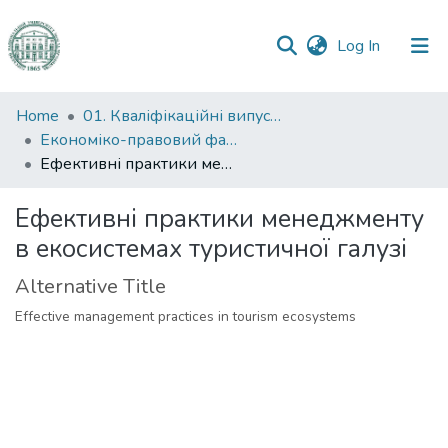
(current)
Log In
Communities
Home
01. Кваліфікаційні випускні роботи здобувачів вищої освіти
&
Економіко-правовий факультет
Collections
Ефективні практики менеджменту в екосистемах туристичної галузі
All of DSpace
Ефективні практики менеджменту
в екосистемах туристичної галузі
Statistics
Alternative Title
Effective management practices in tourism ecosystems