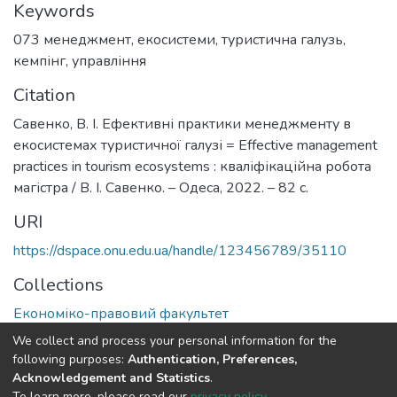
Keywords
073 менеджмент
,
екосистеми
,
туристична галузь
,
кемпінг
,
управління
Citation
Савенко, В. І. Ефективні практики менеджменту в
екосистемах туристичної галузі = Effective management
practices in tourism ecosystems : кваліфікаційна робота
магістра / В. І. Савенко. – Одеса, 2022. – 82 с.
URI
https://dspace.onu.edu.ua/handle/123456789/35110
Collections
Економіко-правовий факультет
We collect and process your personal information for the
Full item page
following purposes:
Authentication, Preferences,
Acknowledgement and Statistics
.
To learn more, please read our
privacy policy
.