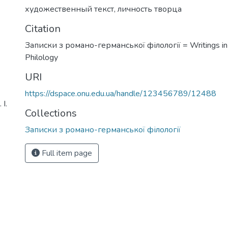
художественный текст
,
личность творца
Citation
Записки з романо-германської філології = Writings i
Philology
URI
https://dspace.onu.edu.ua/handle/123456789/12488
І.
Collections
Записки з романо-германської філології
Full item page