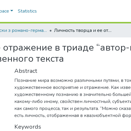
Space
Statistics
Записки з романо-германської філології
Личность творца и ее отражение в триаде “автор-повествователь-персонаж” художественного текста
е отражение в триаде “автор
енного текста
Abstract
Познание мира возможно различными путями, в том
художественное восприятие и отражение. Как изве
художественному познанию в значительно большей
какому-либо иному, свойствен личностный, субъект
как самого процесса, так и результата. “Можно сказа
есть личность, отображенная в квазиобъектной фор
Keywords