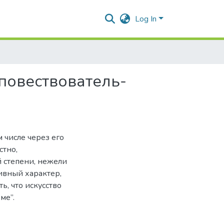
Log In
-повествователь-
 числе через его
стно,
 степени, нежели
ивный характер,
ть, что искусство
ме”.