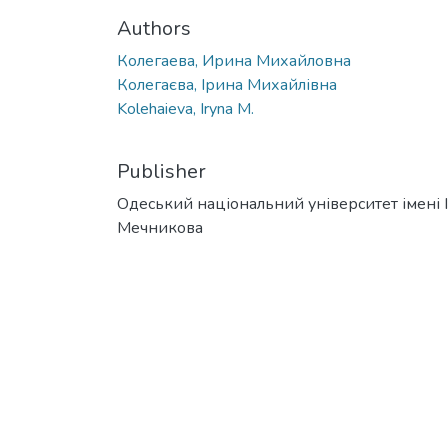
Authors
Колегаева, Ирина Михайловна
Колегаєва, Ірина Михайлівна
Kolehaieva, Iryna M.
Publisher
Одеський національний університет імені І. 
Мечникова