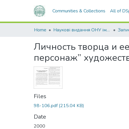
Communities & Collections
All of D
Home
Наукові видання ОНУ імені І. І. Мечникова
Личность творца и е
персонаж” художеств
Files
98-106.pdf
(215.04 KB)
Date
2000