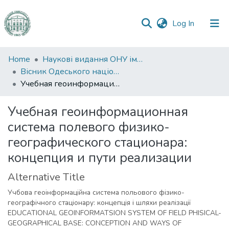
(current)
Log In
Communities
Home
Наукові видання ОНУ імені І. І. Мечникова
&
Вісник Одеського національного університету. Географічні та геологічні науки
Collections
Учебная геоинформационная система полевого физико-географического стационара: концепция и пути реализации
All of DSpace
Учебная геоинформационная
система полевого физико-
Statistics
географического стационара:
концепция и пути реализации
Alternative Title
Учбова геоінформаційна система польового фізико-
географічного стаціонару: концепція і шляхи реалізації
EDUCATIONAL GEOINFORMATSION SYSTEM OF FIELD PHISICAL-
GEOGRAPHICAL BASE: CONCEPTION AND WAYS OF