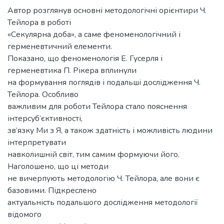
Автор розглянув основні методологічні орієнтири Ч.
Тейлора в роботі
«Секулярна доба», а саме феноменологічний і
герменевтичний елементи.
Показано, що феноменологія Е. Гусерля і
герменевтика П. Рікера вплинули
на формування поглядів і подальші дослідження Ч.
Тейлора. Особливо
важливим для роботи Тейлора стало пояснення
інтерсуб’єктивності,
зв’язку Ми з Я, а також здатність і можливість людини
інтерпретувати
навколишній світ, тим самим формуючи його.
Наголошено, що ці методи
не вичерпують методологію Ч. Тейлора, але вони є
базовими. Підкреслено
актуальність подальшого дослідження методології
відомого