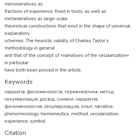
micronarratives as
fractions of experience, fixed in texts, as well as
metanarratives as large-scale
theoretical constructions that exist in the shape of universal
explanatory
schemes. The heuristic validity of Charles Taylor’s
methodology in general
and that of the concept of «narratives of the secularization»
in particular
have both been proved in the article.
Keywords
нарратів
,
феноменологія
,
герменевтика
,
метод
,
секуляризація
,
досвід
,
символ
,
нарратив
,
феноменология
,
секуляризация
,
опыт
,
narrative
,
phenomenology
,
hermeneutics
,
method
,
secularization
,
experience
,
symbol
Citation