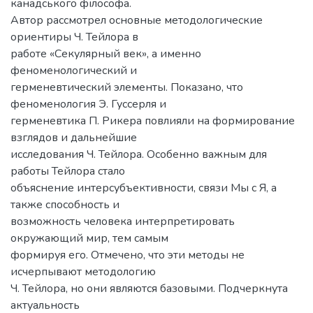
канадського філософа.
Автор рассмотрел основные методологические
ориентиры Ч. Тейлора в
работе «Секулярный век», а именно
феноменологический и
герменевтический элементы. Показано, что
феноменология Э. Гуссерля и
герменевтика П. Рикера повлияли на формирование
взглядов и дальнейшие
исследования Ч. Тейлора. Особенно важным для
работы Тейлора стало
объяснение интерсубъективности, связи Мы с Я, а
также способность и
возможность человека интерпретировать
окружающий мир, тем самым
формируя его. Отмечено, что эти методы не
исчерпывают методологию
Ч. Тейлора, но они являются базовыми. Подчеркнута
актуальность