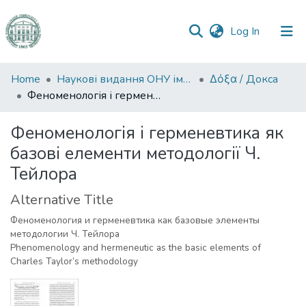
(current)
Log In
Communities
Home
Наукові видання ОНУ імені І. І. Мечникова
Δόξα / Докса
&
Феноменологія і герменевтика як базові елементи методології Ч. Тейлора
Collections
Феноменологія і герменевтика як
All of DSpace
базові елементи методології Ч.
Тейлора
Statistics
Alternative Title
Феноменология и герменевтика как базовые элементы
методологии Ч. Тейлора
Phenomenology and hermeneutic as the basic elements of
Charles Taylor’s methodology