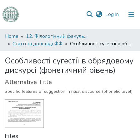
(current)
Log In
Communities
Home
12. Філологічний факультет
&
Статті та доповіді ФФ
Особливості сугестії в обрядовому дискурсі (фонетичний рівень)
Collections
Особливості сугестії в обрядовому
All of DSpace
дискурсі (фонетичний рівень)
Statistics
Alternative Title
Specific features of suggestion in ritual discourse (phonetic level)
Files