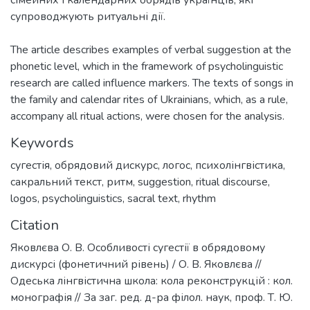
сімейних і календарних обрядів українців, які
The article describes examples of verbal suggestion at the
phonetic level, which in the framework of psycholinguistic
research are called influence markers. The texts of songs in
the family and calendar rites of Ukrainians, which, as a rule,
accompany all ritual actions, were chosen for the analysis.
Keywords
сугестія
,
обрядовий дискурс
,
логос
,
психолінгвістика
,
сакральний текст
,
ритм
,
suggestion
,
ritual discourse
,
logos
,
psycholinguistics
,
sacral text
,
rhythm
Citation
Яковлєва О. В. Особливості сугестії в обрядовому
дискурсі (фонетичний рівень) / О. В. Яковлєва //
Одеська лінгвістична школа: кола реконструкцій : кол.
монографія // За заг. ред. д-ра філол. наук, проф. Т. Ю.