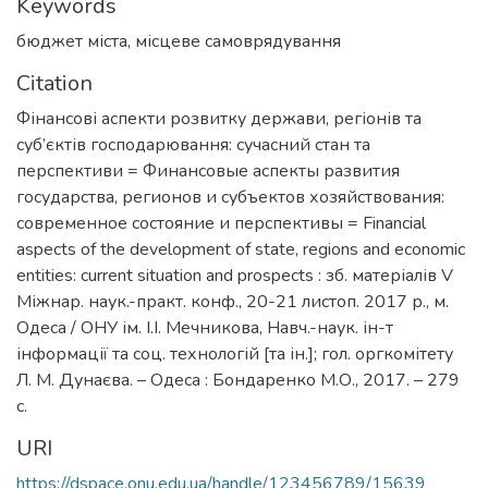
Keywords
бюджет міста
,
місцеве самоврядування
Citation
Фінансові аспекти розвитку держави, регіонів та
суб’єктів господарювання: сучасний стан та
перспективи = Финансовые аспекты развития
государства, регионов и субъектов хозяйствования:
современное состояние и перспективы = Financial
aspects of the development of state, regions and economic
entities: current situation and prospects : зб. матеріалів V
Міжнар. наук.-практ. конф., 20-21 листоп. 2017 р., м.
Одеса / ОНУ ім. І.І. Мечникова, Навч.-наук. ін-т
інформації та соц. технологій [та ін.]; гол. оргкомітету
Л. М. Дунаєва. – Одеса : Бондаренко М.О., 2017. – 279
с.
URI
https://dspace.onu.edu.ua/handle/123456789/15639