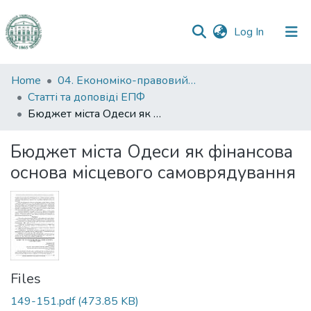
(current)
Log In
Communities
Home
04. Економіко-правовий факультет
&
Статті та доповіді ЕПФ
Collections
Бюджет міста Одеси як фінансова основа місцевого самоврядування
All of DSpace
Бюджет міста Одеси як фінансова
основа місцевого самоврядування
Statistics
Files
149-151.pdf
(473.85 KB)