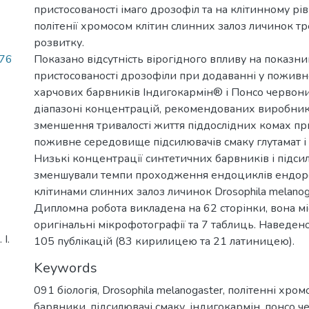
пристосованості імаго дрозофіл та на клітинному рів
політенії хромосом клітин слинних залоз личинок тре
розвитку.
.76
Показано відсутність вірогідного впливу на показн
пристосованості дрозофіли при додаванні у пожив
харчових барвників Індигокармін® і Понсо черво
діапазоні концентрацій, рекомендованих виробнико
зменшення тривалості життя піддослідних комах пр
поживне середовище підсилювачів смаку глутамат і 
Низькі концентрації синтетичних барвників і підси
зменшували темпи проходження ендоциклів ендоре
клітинами слинних залоз личинок Drosophila melanog
Дипломна робота викладена на 62 сторінки, вона міс
оригінальні мікрофотографії та 7 таблиць. Наведен
І.
105 публікацій (83 кирилицею та 21 латиницею).
Keywords
091 біологія
,
Drosophila melanogaster
,
політенні хром
барвники
,
підсилювачі смаку
,
індигокармін
,
понсо ч