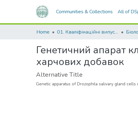
Communities & Collections
All of D
Home
01. Кваліфікаційні випускні роботи здобувачів вищої освіти
Біол
Генетичний апарат кл
харчових добавок
Alternative Title
Genetic apparatus of Drozophila salivary gland cells 