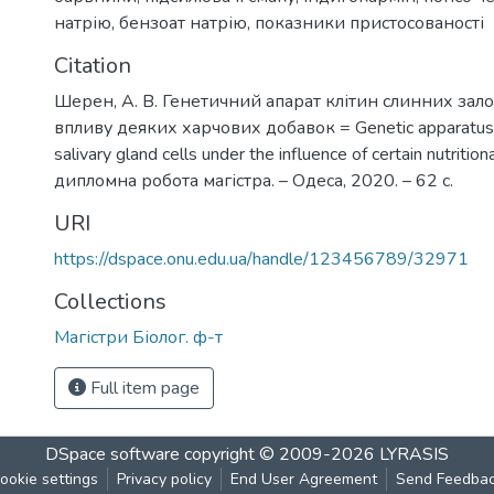
натрію
,
бензоат натрію
,
показники пристосованості
Citation
Шерен, А. В. Генетичний апарат клітин слинних зал
впливу деяких харчових добавок = Genetic apparatus 
salivary gland cells under the influence of certain nutritio
дипломна робота магістра. – Одеса, 2020. – 62 с.
URI
https://dspace.onu.edu.ua/handle/123456789/32971
Collections
Магістри Біолог. ф-т
Full item page
DSpace software
copyright © 2009-2026
LYRASIS
ookie settings
Privacy policy
End User Agreement
Send Feedba