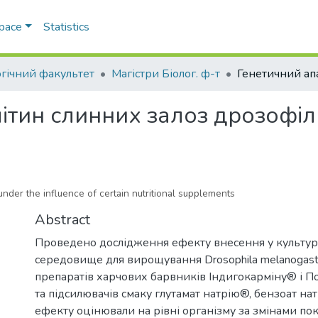
Space
Statistics
огічний факультет
Магістри Біолог. ф-т
ітин слинних залоз дрозофіл
under the influence of certain nutritional supplements
Abstract
Проведено дослідження ефекту внесення у культу
середовище для вирощування Drosophila melanogas
препаратів харчових барвників Індигокарміну® і 
та підсилювачів смаку глутамат натрію®, бензоат на
ефекту оцінювали на рівні організму за змінами по