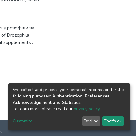
оз дрозофіли за
of Drozophila
nal supplements :
We collect and process your personal information for the
following purposes:
Authentication, Preferences,
Acknowledgement and Statistics
.
To learn more, please read our
privacy policy
.
Customize
Decline
That's ok
ck