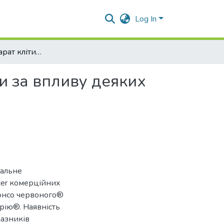
Log In
Генетичний апарат клітин слинних залоз дрозофіли за впливу деяких харчових добавок
и за впливу деяких
ральне
ter комерційних
Понсо червоного®
трію®. Наявність
казників