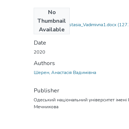
No
Files
Thumbnail
091_Sheren_Anastasia_Vadimivna1.docx
(127
Available
KB)
Date
2020
Authors
Шерен, Анастасія Вадимівна
Publisher
Одеський національний університет імені І. 
Мечникова