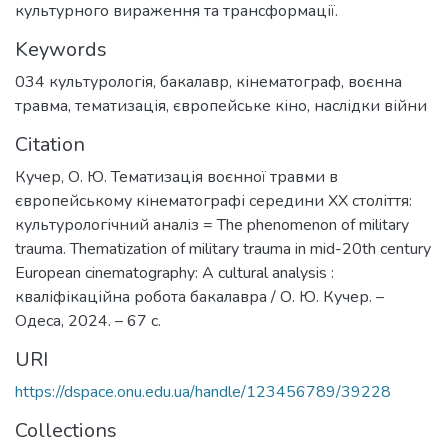
культурного вираження та трансформації.
Keywords
034 культурологія
,
бакалавр
,
кінематограф
,
воєнна
травма
,
тематизація
,
європейське кіно
,
наслідки війни
Citation
Кучер, О. Ю. Тематизація воєнної травми в
європейському кінематографі середини ХХ століття:
культурологічний аналіз = The phenomenon of military
trauma. Thematization of military trauma in mid-20th century
European cinematography: A cultural analysis :
кваліфікаційна робота бакалавра / О. Ю. Кучер. –
Одеса, 2024. – 67 с.
URI
https://dspace.onu.edu.ua/handle/123456789/39228
Collections