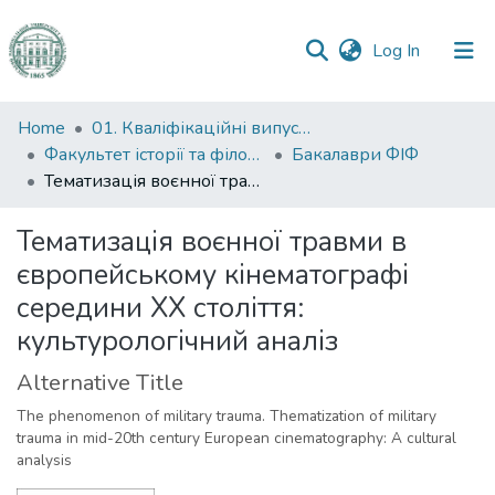
(current)
Log In
Communities
Home
01. Кваліфікаційні випускні роботи здобувачів вищої освіти
&
Факультет історії та філософії
Бакалаври ФІФ
Collections
Тематизація воєнної травми в європейському кінематографі середини ХХ століття: культурологічний аналіз
All of DSpace
Тематизація воєнної травми в
європейському кінематографі
Statistics
середини ХХ століття:
культурологічний аналіз
Alternative Title
The phenomenon of military trauma. Thematization of military
trauma in mid-20th century European cinematography: A cultural
analysis