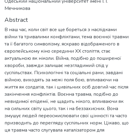
Одеський національний університет імені І. І.
Мечникова
Abstract
В наш час, коли світ все ще бореться з наслідками
війни та тривалими конфліктами, тема воєнної травми
та її багатого символізму, яскраво відображеного в
європейському кіно середини XX століття, стає
актуальною як ніколи. Війна, подібно до поширеної
хвороби, завжди залишає незгладимий слід у
суспільствах. Психологічні та соціальні рани, завдані
війною, виходять за межі поля бою, впливаючи на
життя як солдатів, так і цивільних осіб довгий час після
закінчення конфліктів. Воєнна травма, подібно до
невидимої епідемії, не щадить нікого, впливаючи як
на сильних світу цього, так і на беззахисних. Вона
змушує людей переосмислювати свої цінності та часто
призводить до перегляду суспільних норм. Цікаво, що
ця травма часто слугувала каталізатором для