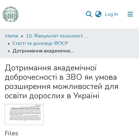
(current)
Log In
Communities
Home
10. Факультет психології та соціальної роботи
&
Статті та доповіді ФПСР
Collections
Дотримання академічної доброчесності в ЗВО як умова розширення можливостей для освіти дорослих в Україні
All of DSpace
Дотримання академічної
доброчесності в ЗВО як умова
Statistics
розширення можливостей для
освіти дорослих в Україні
Files