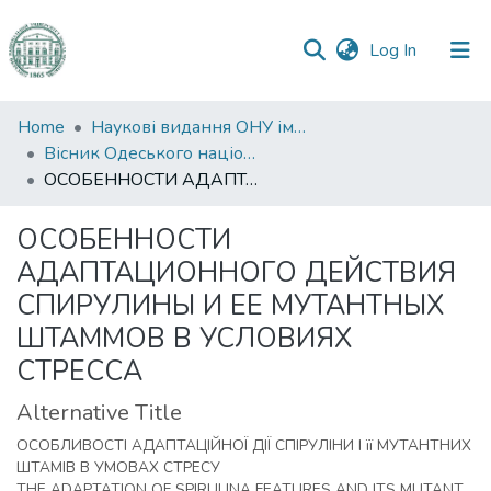
(current)
Log In
Communities
Home
Наукові видання ОНУ імені І. І. Мечникова
&
Вісник Одеського національного університету. Біологія
Collections
ОСОБЕННОСТИ АДАПТАЦИОННОГО ДЕЙСТВИЯ СПИРУЛИНЫ И ЕЕ МУТАНТНЫХ ШТАММОВ В УСЛОВИЯХ СТРЕССА
All of DSpace
ОСОБЕННОСТИ
АДАПТАЦИОННОГО ДЕЙСТВИЯ
Statistics
СПИРУЛИНЫ И ЕЕ МУТАНТНЫХ
ШТАММОВ В УСЛОВИЯХ
СТРЕССА
Alternative Title
ОСОБЛИВОСТІ АДАПТАЦІЙНОЇ ДІЇ СПІРУЛІНИ І її МУТАНТНИХ
ШТАМІВ В УМОВАХ СТРЕСУ
THE ADAPTATION OF SPIRULINA FEATURES AND ITS MUTANT