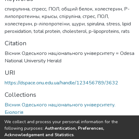
спирулина
,
стресс
,
ПОЛ
,
общий белок
,
холестерин
,
Р-
липопротеины
,
крысы
,
спіруліна
,
стрес
,
ПОЛ
,
холестерин
,
p-ліпопротеїни
,
щури
,
spirulina
,
stress
,
lipid
peroxidation
,
total protein
,
cholesterol
,
p-lipoproteins
,
rats
Citation
Вісник Одеського національного університету = Odesa
National University Herald
URI
https://dspace.onu.edu.ua/handle/123456789/3632
Collections
Вісник Одеського національного університету.
Біологія
We collect and process your personal information for the
Full item page
following purposes:
Authentication, Preferences,
Acknowledgement and Statistics
.