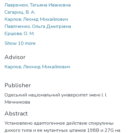
Лавренюк, Татьяна Ивановна
Сагариц, В. А.
Карпов, Леонiд Михайлович
Павліченко, Ольга Дмитрівна
Єршова, О. М.
Show 10 more
Advisor
Карпов, Леонид Михайлович
Publisher
Одеський національний університет імені І. І.
Мечникова
Abstract
Установлено адаптогенное действие спирулины
дикого типа и ее мутантных штамов 198В и 27G на