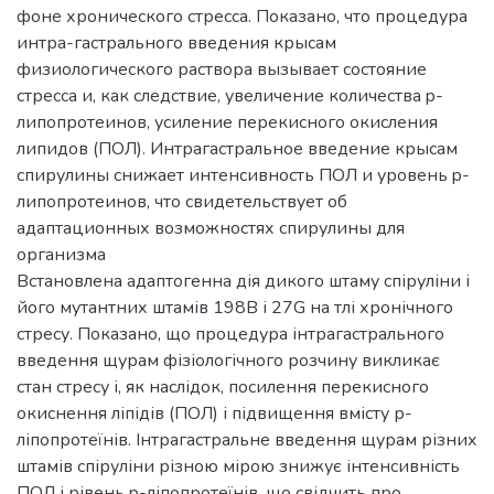
фоне хронического стресса. Показано, что процедура
интра-гастрального введения крысам
физиологического раствора вызывает состояние
стресса и, как следствие, увеличение количества p-
липопротеинов, усиление перекисного окисления
липидов (ПОЛ). Интрагастральное введение крысам
спирулины снижает интенсивность ПОЛ и уровень p-
липопротеинов, что свидетельствует об
адаптационных возможностях спирулины для
организма
Встановлена адаптогенна дія дикого штаму спіруліни і
його мутантних штамів 198В і 27G на тлі хронічного
стресу. Показано, що процедура інтрагастрального
введення щурам фізіологічного розчину викликає
стан стресу і, як наслідок, посилення перекисного
окиснення ліпідів (ПОЛ) і підвищення вмісту р-
ліпопротеїнів. Інтрагастральне введення щурам різних
штамів спіруліни різною мірою знижує інтенсивність
ПОЛ і рівень p-ліпопротеїнів, що свідчить про