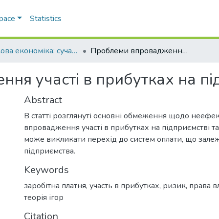
Space
Statistics
Ринкова економіка: сучасна теорія і практика управління
Проблеми впровадження участі в прибутках на підприємстві
ня участі в прибутках на пі
Abstract
В статті розглянуті основні обмеження щодо неефек
впровадження участі в прибутках на підприємстві та
може викликати перехід до систем оплати, що залеж
підприємства.
Keywords
заробітна платня
,
участь в прибутках
,
ризик
,
права в
теорія ігор
Citation