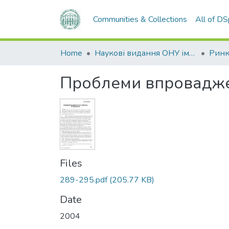
Communities & Collections
All of D
Home
Наукові видання ОНУ імені І. І. Мечникова
Проблеми впроваджен
Files
289-295.pdf
(205.77 KB)
Date
2004