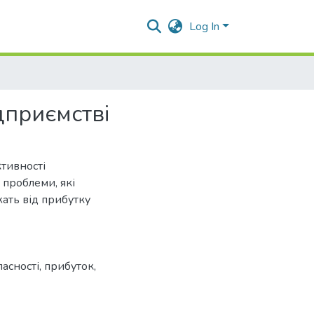
Log In
дприємстві
тивності
 проблеми, які
ать від прибутку
ласності
,
прибуток
,