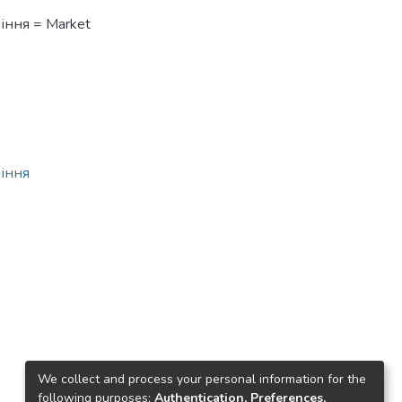
іння = Market
ління
We collect and process your personal information for the
following purposes:
Authentication, Preferences,